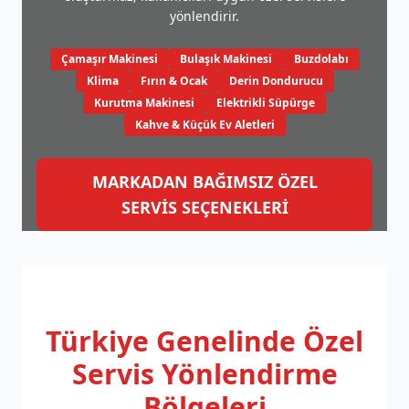
yönlendirir.
Çamaşır Makinesi
Bulaşık Makinesi
Buzdolabı
Klima
Fırın & Ocak
Derin Dondurucu
Kurutma Makinesi
Elektrikli Süpürge
Kahve & Küçük Ev Aletleri
MARKADAN BAĞIMSIZ ÖZEL
SERVİS SEÇENEKLERİ
Türkiye Genelinde
Özel
Servis Yönlendirme
Bölgeleri