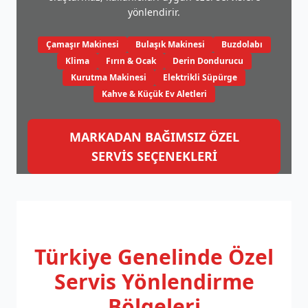
yönlendirir.
Çamaşır Makinesi
Bulaşık Makinesi
Buzdolabı
Klima
Fırın & Ocak
Derin Dondurucu
Kurutma Makinesi
Elektrikli Süpürge
Kahve & Küçük Ev Aletleri
MARKADAN BAĞIMSIZ ÖZEL
SERVİS SEÇENEKLERİ
Türkiye Genelinde
Özel
Servis Yönlendirme
Bölgeleri