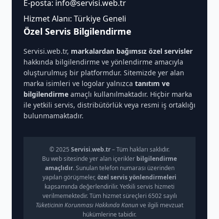
E-posta:
info@servisi.web.tr
Hizmet Alanı: Türkiye Geneli
Özel Servis Bilgilendirme
Servisi.web.tr,
markalardan bağımsız özel servisler
hakkında bilgilendirme ve yönlendirme amacıyla
oluşturulmuş bir platformdur. Sitemizde yer alan
marka isimleri ve logolar yalnızca
tanıtım ve
bilgilendirme
amaçlı kullanılmaktadır. Hiçbir marka
ile yetkili servis, distribütörlük veya resmi iş ortaklığı
bulunmamaktadır.
© 2025
Servisi.web.tr
– Tüm hakları saklıdır.
Bu web sitesinde yer alan içerikler
bilgilendirme
amaçlıdır
. Sunulan telefon numarası üzerinden
yapılan görüşmeler,
özel servis yönlendirmeleri
kapsamında değerlendirilir. Yetkili servis hizmeti
verilmemektedir. Tüm hizmet süreçleri 6502 sayılı
Tüketicinin Korunması Hakkında Kanun
ve ilgili mevzuat
hükümlerine tabidir.