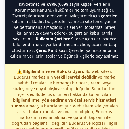
kaydetmez ve
KVKK
(6698 sayılı Kişisel Verilerin
Korunması Kanunu) hükümlerine tam uyum sağlar.
Ziyaretçilerimizin deneyimini iyileştirmek için
çerezler
kullanılmaktadır; bu çerezler yalnızca site fonksiyonları
ve performans amaçlıdır, kişisel veri toplamaz. Siteyi
kullanmaya devam ederek bu şartları kabul etmiş
sayılırsınız.
Kullanım Şartları:
Site ve içerikleri sadece
bilgilendirme ve yönlendirme amaçlıdır, ticari bir bağ
oluşturmaz.
Çerez Politikası:
Çerezler yalnızca anonim
kullanım verilerini toplar ve üçüncü kişilerle paylaşılmaz.
⚠️
Bilgilendirme ve Hukuki Uyarı:
Bu web sitesi,
Buderus markasının
yetkili servisi değildir
ve marka
sahibi firmalar ile herhangi bir ticari, resmi veya
sözleşmeye dayalı ilişkiye sahip değildir. Sunulan tüm
içerikler, Buderus ürünleri hakkında kullanıcıları
bilgilendirme, yönlendirme ve özel servis hizmetleri
sunma
amacıyla hazırlanmıştır. Web sitemizde yer alan
arıza, bakım, montaj ve onarım bilgileri, Buderus
markasının resmi talimat ve garanti kapsamı ile
doğrudan bağlantılı değildir. Buderus ve logoları, ilgili
marka sahiplerinin tescilli mülkiyetleridir ve izinsiz