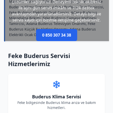
Makinesi Tamircisi, Feke Buderus Süpürge Servisi, Feke
çözümler sağlıyoruz. Deneyimli teknik ekibimiz
Buderus Klima Tamircisi, Adana Buderus Fırın Tamircisi,
ile aynı gün servis imkânı ve 7/24 destek
Feke Buderus Elektrikli Ocak Servisi, Adana Buderus
avantajından yararlanabilirsiniz. Detaylı bilgi ve
Mikrodalga Bakımı, Feke Buderus Çamaşır Makinesi
servis kaydı için bizimle iletişime geçebilirsiniz.
Tamircisi, Adana Buderus Televizyon Onarımı, Feke
Buderus Küçük Ev Aletleri Onarımı, Adana Buderus
Elektrikli Ocak Onarımı
0 850 307 34 38
Feke Buderus Servisi
Hizmetlerimiz
Buderus Klima Servisi
Feke bölgesinde Buderus klima arıza ve bakım
hizmetleri.