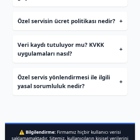
Özel servisin ücret politikası nedir?
+
Veri kaydı tutuluyor mu? KVKK
+
uygulamaları nasıl?
Özel servis yönlendirmesi ile ilgili
+
yasal sorumluluk nedir?
⚠️
Bilgilendirme:
Firmamız hiçbir kullanıcı verisi
saklamamaktadır. Sitemiz, kullanıcıların kişisel verilerini