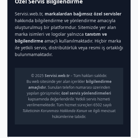
Özel Servis Bilgilendirme
Servisi.web.tr,
markalardan bağımsız özel servisler
hakkında bilgilendirme ve yönlendirme amacıyla
oluşturulmuş bir platformdur. Sitemizde yer alan
marka isimleri ve logolar yalnızca
tanıtım ve
bilgilendirme
amaçlı kullanılmaktadır. Hiçbir marka
ile yetkili servis, distribütörlük veya resmi iş ortaklığı
bulunmamaktadır.
© 2025
Servisi.web.tr
– Tüm hakları saklıdır.
Bu web sitesinde yer alan içerikler
bilgilendirme
amaçlıdır
. Sunulan telefon numarası üzerinden
yapılan görüşmeler,
özel servis yönlendirmeleri
kapsamında değerlendirilir. Yetkili servis hizmeti
verilmemektedir. Tüm hizmet süreçleri 6502 sayılı
Tüketicinin Korunması Hakkında Kanun
ve ilgili mevzuat
hükümlerine tabidir.