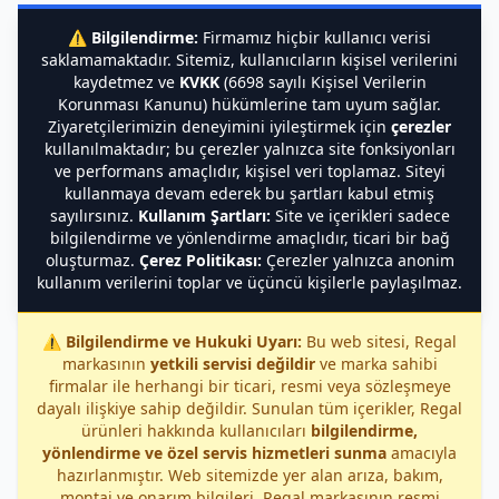
⚠️
Bilgilendirme:
Firmamız hiçbir kullanıcı verisi
saklamamaktadır. Sitemiz, kullanıcıların kişisel verilerini
kaydetmez ve
KVKK
(6698 sayılı Kişisel Verilerin
Korunması Kanunu) hükümlerine tam uyum sağlar.
Ziyaretçilerimizin deneyimini iyileştirmek için
çerezler
kullanılmaktadır; bu çerezler yalnızca site fonksiyonları
ve performans amaçlıdır, kişisel veri toplamaz. Siteyi
kullanmaya devam ederek bu şartları kabul etmiş
sayılırsınız.
Kullanım Şartları:
Site ve içerikleri sadece
bilgilendirme ve yönlendirme amaçlıdır, ticari bir bağ
oluşturmaz.
Çerez Politikası:
Çerezler yalnızca anonim
kullanım verilerini toplar ve üçüncü kişilerle paylaşılmaz.
⚠️
Bilgilendirme ve Hukuki Uyarı:
Bu web sitesi, Regal
markasının
yetkili servisi değildir
ve marka sahibi
firmalar ile herhangi bir ticari, resmi veya sözleşmeye
dayalı ilişkiye sahip değildir. Sunulan tüm içerikler, Regal
ürünleri hakkında kullanıcıları
bilgilendirme,
yönlendirme ve özel servis hizmetleri sunma
amacıyla
hazırlanmıştır. Web sitemizde yer alan arıza, bakım,
montaj ve onarım bilgileri, Regal markasının resmi