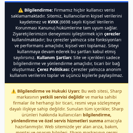
⚠️
Bilgilendirme:
Firmamız hiçbir kullanıcı verisi
saklamamaktadır. Sitemiz, kullanıcıların kişisel verilerini
kaydetmez ve
KVKK
(6698 sayılı Kişisel Verilerin
Korunması Kanunu) hükümlerine tam uyum sağlar.
Ziyaretçilerimizin deneyimini iyileştirmek için
çerezler
kullanılmaktadır; bu çerezler yalnızca site fonksiyonları
ve performans amaçlıdır, kişisel veri toplamaz. Siteyi
kullanmaya devam ederek bu şartları kabul etmiş
sayılırsınız.
Kullanım Şartları:
Site ve içerikleri sadece
bilgilendirme ve yönlendirme amaçlıdır, ticari bir bağ
oluşturmaz.
Çerez Politikası:
Çerezler yalnızca anonim
kullanım verilerini toplar ve üçüncü kişilerle paylaşılmaz.
⚠️
Bilgilendirme ve Hukuki Uyarı:
Bu web sitesi, Sharp
markasının
yetkili servisi değildir
ve marka sahibi
firmalar ile herhangi bir ticari, resmi veya sözleşmeye
dayalı ilişkiye sahip değildir. Sunulan tüm içerikler, Sharp
ürünleri hakkında kullanıcıları
bilgilendirme,
yönlendirme ve özel servis hizmetleri sunma
amacıyla
hazırlanmıştır. Web sitemizde yer alan arıza, bakım,
montaj ve onarım bilgileri, Sharp markasının resmi