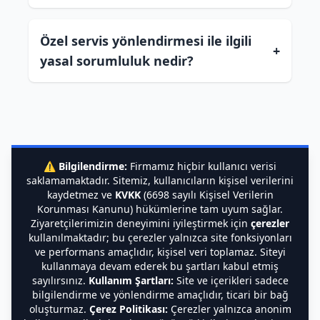
Özel servis yönlendirmesi ile ilgili
+
yasal sorumluluk nedir?
⚠️
Bilgilendirme:
Firmamız hiçbir kullanıcı verisi
saklamamaktadır. Sitemiz, kullanıcıların kişisel verilerini
kaydetmez ve
KVKK
(6698 sayılı Kişisel Verilerin
Korunması Kanunu) hükümlerine tam uyum sağlar.
Ziyaretçilerimizin deneyimini iyileştirmek için
çerezler
kullanılmaktadır; bu çerezler yalnızca site fonksiyonları
ve performans amaçlıdır, kişisel veri toplamaz. Siteyi
kullanmaya devam ederek bu şartları kabul etmiş
sayılırsınız.
Kullanım Şartları:
Site ve içerikleri sadece
bilgilendirme ve yönlendirme amaçlıdır, ticari bir bağ
oluşturmaz.
Çerez Politikası:
Çerezler yalnızca anonim