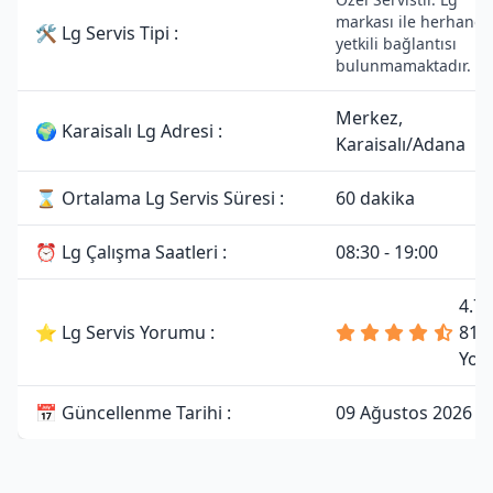
markası ile herhangi 
🛠 Lg Servis Tipi :
yetkili bağlantısı
bulunmamaktadır.
Merkez,
🌍 Karaisalı Lg Adresi :
Karaisalı/Adana
⌛ Ortalama Lg Servis Süresi :
60 dakika
⏰ Lg Çalışma Saatleri :
08:30 - 19:00
4.7
⭐ Lg Servis Yorumu :
81
Yor
📅 Güncellenme Tarihi :
09 Ağustos 2026