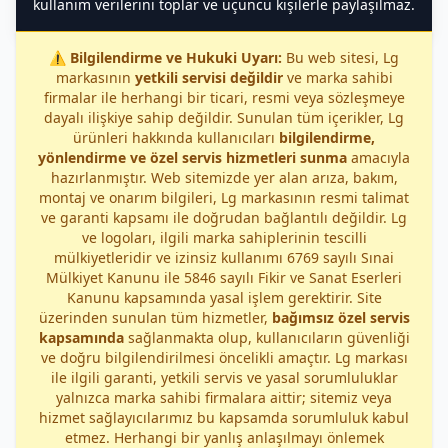
kullanım verilerini toplar ve üçüncü kişilerle paylaşılmaz.
⚠️
Bilgilendirme ve Hukuki Uyarı:
Bu web sitesi, Lg
markasının
yetkili servisi değildir
ve marka sahibi
firmalar ile herhangi bir ticari, resmi veya sözleşmeye
dayalı ilişkiye sahip değildir. Sunulan tüm içerikler, Lg
ürünleri hakkında kullanıcıları
bilgilendirme,
yönlendirme ve özel servis hizmetleri sunma
amacıyla
hazırlanmıştır. Web sitemizde yer alan arıza, bakım,
montaj ve onarım bilgileri, Lg markasının resmi talimat
ve garanti kapsamı ile doğrudan bağlantılı değildir. Lg
ve logoları, ilgili marka sahiplerinin tescilli
mülkiyetleridir ve izinsiz kullanımı 6769 sayılı Sınai
Mülkiyet Kanunu ile 5846 sayılı Fikir ve Sanat Eserleri
Kanunu kapsamında yasal işlem gerektirir. Site
üzerinden sunulan tüm hizmetler,
bağımsız özel servis
kapsamında
sağlanmakta olup, kullanıcıların güvenliği
ve doğru bilgilendirilmesi öncelikli amaçtır. Lg markası
ile ilgili garanti, yetkili servis ve yasal sorumluluklar
yalnızca marka sahibi firmalara aittir; sitemiz veya
hizmet sağlayıcılarımız bu kapsamda sorumluluk kabul
etmez. Herhangi bir yanlış anlaşılmayı önlemek