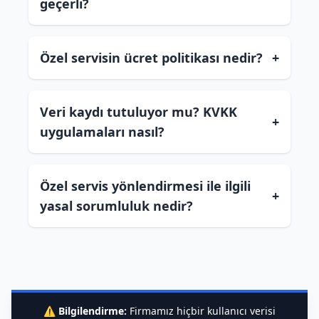
geçerli?
Özel servisin ücret politikası nedir?
+
Veri kaydı tutuluyor mu? KVKK
+
uygulamaları nasıl?
Özel servis yönlendirmesi ile ilgili
+
yasal sorumluluk nedir?
⚠️
Bilgilendirme:
Firmamız hiçbir kullanıcı verisi