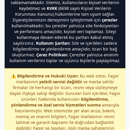
saklamamaktadır. Sitemiz, kullanıcıların kişisel verilerini
kaydetmez ve
KVKK
(6698 sayılı Kişisel Verilerin
Korunması Kanunu) hükümlerine tam uyum sağlar.
Ziyaretçilerimizin deneyimini iyileştirmek için
çerezler
kullanılmaktadır; bu çerezler yalnızca site fonksiyonları
ve performans amaçlıdır, kişisel veri toplamaz. Siteyi
kullanmaya devam ederek bu şartları kabul etmiş
sayılırsınız.
Kullanım Şartları:
Site ve içerikleri sadece
bilgilendirme ve yönlendirme amaçlıdır, ticari bir bağ
oluşturmaz.
Çerez Politikası:
Çerezler yalnızca anonim
kullanım verilerini toplar ve üçüncü kişilerle paylaşılmaz.
⚠️
Bilgilendirme ve Hukuki Uyarı:
Bu web sitesi, Fagor
markasının
yetkili servisi değildir
ve marka sahibi
firmalar ile herhangi bir ticari, resmi veya sözleşmeye
dayalı ilişkiye sahip değildir. Sunulan tüm içerikler, Fagor
ürünleri hakkında kullanıcıları
bilgilendirme,
yönlendirme ve özel servis hizmetleri sunma
amacıyla
hazırlanmıştır. Web sitemizde yer alan arıza, bakım,
montaj ve onarım bilgileri, Fagor markasının resmi
talimat ve garanti kapsamı ile doğrudan bağlantılı
değildir. Fagor ve logoları, ilgili marka sahiplerinin