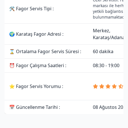
markası ile herhan
🛠 Fagor Servis Tipi :
yetkili bağlantısı
bulunmamaktadır.
Merkez,
🌍 Karataş Fagor Adresi :
Karataş/Adana
⌛ Ortalama Fagor Servis Süresi :
60 dakika
⏰ Fagor Çalışma Saatleri :
08:30 - 19:00
4
⭐ Fagor Servis Yorumu :
8
Y
📅 Güncellenme Tarihi :
08 Ağustos 202