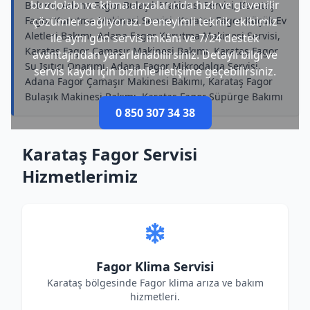
buzdolabı ve klima arızalarında hızlı ve güvenilir
Bakımı, Adana Fagor Bulaşık Makinesi Servisi, Karataş
Fagor Kurutma Makinesi Servisi, Karataş Fagor Küçük Ev
çözümler sağlıyoruz. Deneyimli teknik ekibimiz
Aletleri Bakımı, Adana Fagor Kurutma Makinesi Servisi,
ile aynı gün servis imkânı ve 7/24 destek
Karataş Fagor Çamaşır Makinesi Bakımı, Karataş Fagor
avantajından yararlanabilirsiniz. Detaylı bilgi ve
Su Isıtıcı Onarımı, Adana Fagor Mikrodalga Servisi,
servis kaydı için bizimle iletişime geçebilirsiniz.
Adana Fagor Çamaşır Makinesi Bakımı, Karataş Fagor
Bulaşık Makinesi Bakımı, Karataş Fagor Süpürge Bakımı
0 850 307 34 38
Karataş Fagor Servisi
Hizmetlerimiz
Fagor Klima Servisi
Karataş bölgesinde Fagor klima arıza ve bakım
hizmetleri.