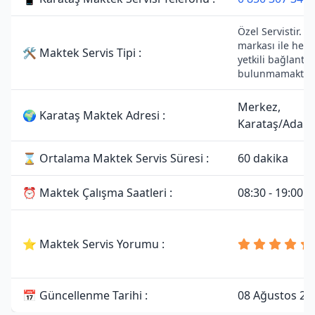
Özel Servistir. 
markası ile herh
🛠 Maktek Servis Tipi :
yetkili bağlantısı
bulunmamaktadı
Merkez,
🌍 Karataş Maktek Adresi :
Karataş/Adan
⌛ Ortalama Maktek Servis Süresi :
60 dakika
⏰ Maktek Çalışma Saatleri :
08:30 - 19:00
⭐ Maktek Servis Yorumu :
📅 Güncellenme Tarihi :
08 Ağustos 20