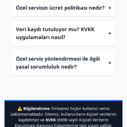
Özel servisin ücret politikası nedir?
+
Veri kaydı tutuluyor mu? KVKK
+
uygulamaları nasıl?
Özel servis yönlendirmesi ile ilgili
+
yasal sorumluluk nedir?
⚠️
Bilgilendirme:
Firmamız hiçbir kullanıcı verisi
saklamamaktadır. Sitemiz, kullanıcıların kişisel verilerini
kaydetmez ve
KVKK
(6698 sayılı Kişisel Verilerin
Korunması Kanunu) hükümlerine tam uyum sağlar.