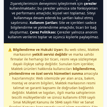
Ziyaretçilerimizin deneyimini iyileştirmek için
çerezler
kullanılmaktadır; bu çerezler yalnızca site fonksiyonları
ve performans amaçlıdır, kişisel veri toplamaz. Siteyi
kullanmaya devam ederek bu şartları kabul etmiş
sayılırsınız.
Kullanım Şartları:
Site ve içerikleri sadece
bilgilendirme ve yönlendirme amaçlıdır, ticari bir bağ
oluşturmaz.
Çerez Politikası:
Çerezler yalnızca anonim
kullanım verilerini toplar ve üçüncü kişilerle paylaşılmaz.
⚠️
Bilgilendirme ve Hukuki Uyarı:
Bu web sitesi, Maktek
markasının
yetkili servisi değildir
ve marka sahibi
firmalar ile herhangi bir ticari, resmi veya sözleşmeye
dayalı ilişkiye sahip değildir. Sunulan tüm içerikler,
Maktek ürünleri hakkında kullanıcıları
bilgilendirme,
yönlendirme ve özel servis hizmetleri sunma
amacıyla
hazırlanmıştır. Web sitemizde yer alan arıza, bakım,
montaj ve onarım bilgileri, Maktek markasının resmi
talimat ve garanti kapsamı ile doğrudan bağlantılı
değildir. Maktek ve logoları, ilgili marka sahiplerinin
tescilli mülkiyetleridir ve izinsiz kullanımı 6769 sayılı
Sınai Mülkiyet Kanunu ile 5846 sayılı Fikir ve Sanat
Eserleri Kanunu kapsamında yasal işlem gerektirir. Site