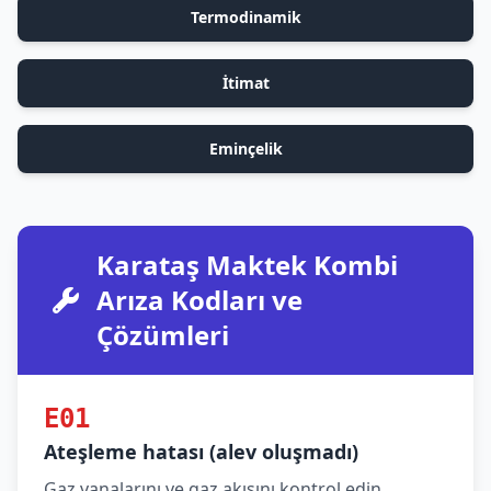
Termodinamik
İtimat
Eminçelik
Karataş Maktek Kombi
Arıza Kodları ve
Çözümleri
E01
Ateşleme hatası (alev oluşmadı)
Gaz vanalarını ve gaz akışını kontrol edin.