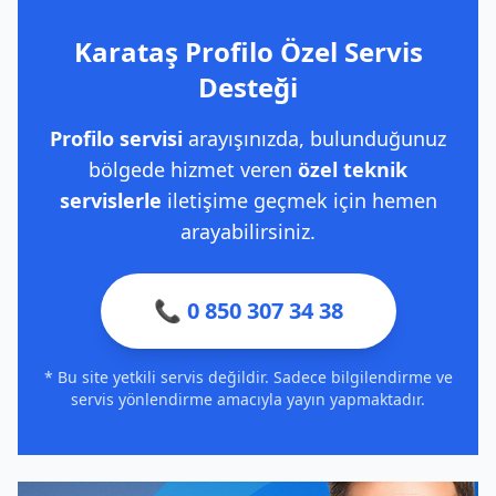
Karataş Profilo Özel Servis
Desteği
Profilo servisi
arayışınızda, bulunduğunuz
bölgede hizmet veren
özel teknik
servislerle
iletişime geçmek için hemen
arayabilirsiniz.
📞 0 850 307 34 38
* Bu site yetkili servis değildir. Sadece bilgilendirme ve
servis yönlendirme amacıyla yayın yapmaktadır.