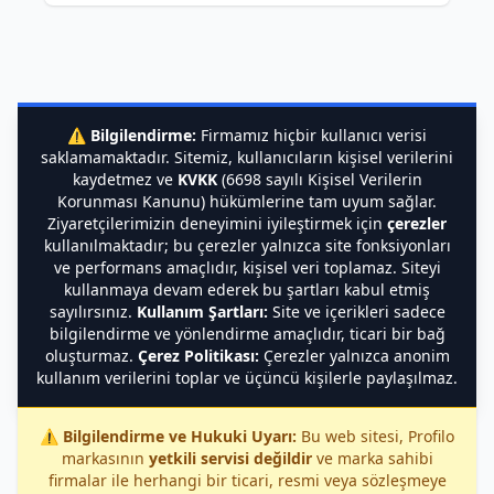
⚠️
Bilgilendirme:
Firmamız hiçbir kullanıcı verisi
saklamamaktadır. Sitemiz, kullanıcıların kişisel verilerini
kaydetmez ve
KVKK
(6698 sayılı Kişisel Verilerin
Korunması Kanunu) hükümlerine tam uyum sağlar.
Ziyaretçilerimizin deneyimini iyileştirmek için
çerezler
kullanılmaktadır; bu çerezler yalnızca site fonksiyonları
ve performans amaçlıdır, kişisel veri toplamaz. Siteyi
kullanmaya devam ederek bu şartları kabul etmiş
sayılırsınız.
Kullanım Şartları:
Site ve içerikleri sadece
bilgilendirme ve yönlendirme amaçlıdır, ticari bir bağ
oluşturmaz.
Çerez Politikası:
Çerezler yalnızca anonim
kullanım verilerini toplar ve üçüncü kişilerle paylaşılmaz.
⚠️
Bilgilendirme ve Hukuki Uyarı:
Bu web sitesi, Profilo
markasının
yetkili servisi değildir
ve marka sahibi
firmalar ile herhangi bir ticari, resmi veya sözleşmeye