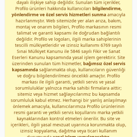
dayalı ilişkiye sahip değildir. Sunulan tüm içerikler,
Profilo ürünleri hakkında kullanıcıları
bilgilendirme,
yönlendirme ve özel servis hizmetleri sunma
amacıyla
hazırlanmıştır. Web sitemizde yer alan arıza, bakım,
montaj ve onarım bilgileri, Profilo markasının resmi
talimat ve garanti kapsamı ile doğrudan bağlantılı
değildir. Profilo ve logoları, ilgili marka sahiplerinin
tescilli mülkiyetleridir ve izinsiz kullanımı 6769 sayılı
Sınai Mülkiyet Kanunu ile 5846 sayılı Fikir ve Sanat
Eserleri Kanunu kapsamında yasal işlem gerektirir. Site
üzerinden sunulan tüm hizmetler,
bağımsız özel servis
kapsamında
sağlanmakta olup, kullanıcıların güvenliği
ve doğru bilgilendirilmesi öncelikli amaçtır. Profilo
markası ile ilgili garanti, yetkili servis ve yasal
sorumluluklar yalnızca marka sahibi firmalara aittir;
sitemiz veya hizmet sağlayıcılarımız bu kapsamda
sorumluluk kabul etmez. Herhangi bir yanlış anlaşılmayı
önlemek amacıyla, kullanıcılarımıza Profilo ürünlerinin
resmi garanti ve yetkili servis koşullarını marka yetkili
kaynaklarından kontrol etmeleri önerilir. Bu site ve
içerikleri, ilgili yasal mevzuat uyarınca korunmakta olup,
izinsiz kopyalama, dağıtma veya ticari kullanım
durumunda
yasal işlem uygulanacaktır
.