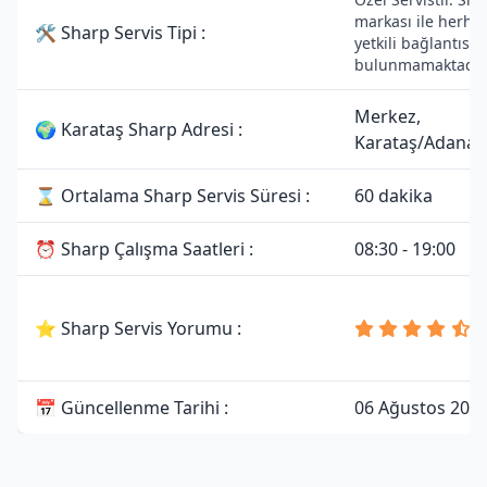
markası ile herhan
🛠 Sharp Servis Tipi :
yetkili bağlantısı
bulunmamaktadır
Merkez,
🌍 Karataş Sharp Adresi :
Karataş/Adana
⌛ Ortalama Sharp Servis Süresi :
60 dakika
⏰ Sharp Çalışma Saatleri :
08:30 - 19:00
4
⭐ Sharp Servis Yorumu :
8
Y
📅 Güncellenme Tarihi :
06 Ağustos 202