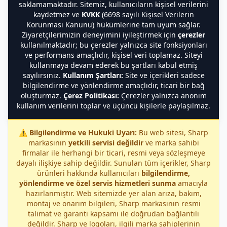
saklamamaktadır. Sitemiz, kullanıcıların kişisel verilerini
kaydetmez ve
KVKK
(6698 sayılı Kişisel Verilerin
Korunması Kanunu) hükümlerine tam uyum sağlar.
Ziyaretçilerimizin deneyimini iyileştirmek için
çerezler
kullanılmaktadır; bu çerezler yalnızca site fonksiyonları
ve performans amaçlıdır, kişisel veri toplamaz. Siteyi
kullanmaya devam ederek bu şartları kabul etmiş
sayılırsınız.
Kullanım Şartları:
Site ve içerikleri sadece
bilgilendirme ve yönlendirme amaçlıdır, ticari bir bağ
oluşturmaz.
Çerez Politikası:
Çerezler yalnızca anonim
kullanım verilerini toplar ve üçüncü kişilerle paylaşılmaz.
⚠️
Bilgilendirme ve Hukuki Uyarı:
Bu web sitesi, Sharp
markasının
yetkili servisi değildir
ve marka sahibi
firmalar ile herhangi bir ticari, resmi veya sözleşmeye
dayalı ilişkiye sahip değildir. Sunulan tüm içerikler, Sharp
ürünleri hakkında kullanıcıları
bilgilendirme,
yönlendirme ve özel servis hizmetleri sunma
amacıyla
hazırlanmıştır. Web sitemizde yer alan arıza, bakım,
montaj ve onarım bilgileri, Sharp markasının resmi
talimat ve garanti kapsamı ile doğrudan bağlantılı
değildir. Sharp ve logoları, ilgili marka sahiplerinin