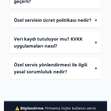
geçerli?
Özel servisin ücret politikası nedir?
+
Veri kaydı tutuluyor mu? KVKK
+
uygulamaları nasıl?
Özel servis yönlendirmesi ile ilgili
+
yasal sorumluluk nedir?
⚠️
Bilgilendirme:
Firmamız hiçbir kullanıcı verisi