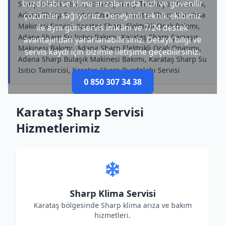
buzdolabı ve klima arızalarında hızlı ve güvenilir
Sharp Kombi Servisi, Karataş Sharp Televizyon Onarımı,
Adana Sharp Su Isıtıcı Onarımı, Karataş Sharp Kurutma
çözümler sağlıyoruz. Deneyimli teknik ekibimiz
Makinesi Servisi, Karataş Sharp Elektrikli Ocak Bakımı,
ile aynı gün servis imkânı ve 7/24 destek
Adana Sharp Su Isıtıcı Bakımı, Karataş Sharp Çamaşır
avantajından yararlanabilirsiniz. Detaylı bilgi ve
Makinesi Bakımı, Adana Sharp Elektrikli Ocak Onarımı,
servis kaydı için bizimle iletişime geçebilirsiniz.
Adana Sharp Bulaşık Makinesi Bakımı, Karataş Sharp Su
Isıtıcı Tamircisi, Karataş Sharp Buzdolabı Servisi
0 850 307 34 38
Karataş Sharp Servisi
Hizmetlerimiz
Sharp Klima Servisi
Karataş bölgesinde Sharp klima arıza ve bakım
hizmetleri.