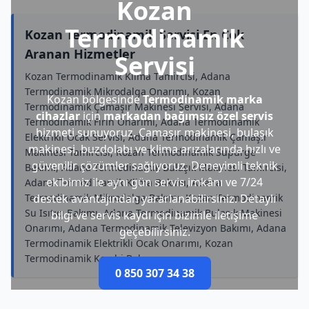
Kozan
Termodinamik
Kozan Termodinamik Servisi En Çok
Aranan Hizmetler
Servisi
Kozan Termodinamik Klima Tamircisi, Adana
Termodinamik Mikrodalga Onarımı, Kozan
Kozan bölgesinde
Termodinamik marka
Termodinamik Çamaşır Makinesi Servisi, Adana
cihazlar
için
markadan bağımsız özel servis
Termodinamik Fırın Onarımı, Adana Termodinamik
hizmeti sunuyoruz. Çamaşır makinesi, bulaşık
Elektrikli Ocak Servisi, Adana Termodinamik Çamaşır
makinesi, buzdolabı ve klima arızalarında hızlı ve
Makinesi Tamircisi, Kozan Termodinamik Süpürge
güvenilir çözümler sağlıyoruz. Deneyimli teknik
Bakımı, Adana Termodinamik Bulaşık Makinesi Tamircisi,
ekibimiz ile aynı gün servis imkânı ve 7/24
Adana Termodinamik Klima Bakımı, Adana
Termodinamik Mikrodalga Bakımı, Kozan Termodinamik
destek avantajından yararlanabilirsiniz. Detaylı
Su Isıtıcı Bakımı, Adana Termodinamik Bulaşık Makinesi
bilgi ve servis kaydı için bizimle iletişime
Onarımı, Adana Termodinamik Televizyon Bakımı, Adana
geçebilirsiniz.
Termodinamik Elektrikli Ocak Onarımı, Kozan
Termodinamik Kombi Bakımı
0 850 307 34 38