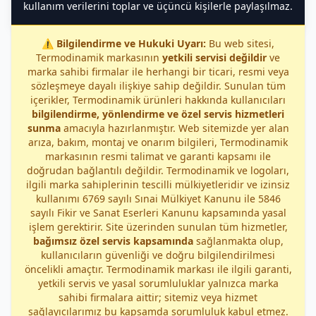
kullanım verilerini toplar ve üçüncü kişilerle paylaşılmaz.
⚠️
Bilgilendirme ve Hukuki Uyarı:
Bu web sitesi,
Termodinamik markasının
yetkili servisi değildir
ve
marka sahibi firmalar ile herhangi bir ticari, resmi veya
sözleşmeye dayalı ilişkiye sahip değildir. Sunulan tüm
içerikler, Termodinamik ürünleri hakkında kullanıcıları
bilgilendirme, yönlendirme ve özel servis hizmetleri
sunma
amacıyla hazırlanmıştır. Web sitemizde yer alan
arıza, bakım, montaj ve onarım bilgileri, Termodinamik
markasının resmi talimat ve garanti kapsamı ile
doğrudan bağlantılı değildir. Termodinamik ve logoları,
ilgili marka sahiplerinin tescilli mülkiyetleridir ve izinsiz
kullanımı 6769 sayılı Sınai Mülkiyet Kanunu ile 5846
sayılı Fikir ve Sanat Eserleri Kanunu kapsamında yasal
işlem gerektirir. Site üzerinden sunulan tüm hizmetler,
bağımsız özel servis kapsamında
sağlanmakta olup,
kullanıcıların güvenliği ve doğru bilgilendirilmesi
öncelikli amaçtır. Termodinamik markası ile ilgili garanti,
yetkili servis ve yasal sorumluluklar yalnızca marka
sahibi firmalara aittir; sitemiz veya hizmet
sağlayıcılarımız bu kapsamda sorumluluk kabul etmez.