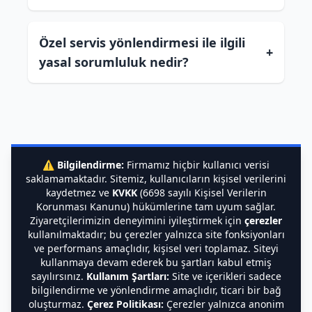
Özel servis yönlendirmesi ile ilgili
+
yasal sorumluluk nedir?
⚠️
Bilgilendirme:
Firmamız hiçbir kullanıcı verisi
saklamamaktadır. Sitemiz, kullanıcıların kişisel verilerini
kaydetmez ve
KVKK
(6698 sayılı Kişisel Verilerin
Korunması Kanunu) hükümlerine tam uyum sağlar.
Ziyaretçilerimizin deneyimini iyileştirmek için
çerezler
kullanılmaktadır; bu çerezler yalnızca site fonksiyonları
ve performans amaçlıdır, kişisel veri toplamaz. Siteyi
kullanmaya devam ederek bu şartları kabul etmiş
sayılırsınız.
Kullanım Şartları:
Site ve içerikleri sadece
bilgilendirme ve yönlendirme amaçlıdır, ticari bir bağ
oluşturmaz.
Çerez Politikası:
Çerezler yalnızca anonim