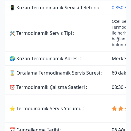
📱 Kozan Termodinamik Servisi Telefonu :
0 850 30
Özel Servi
Termodin
🛠 Termodinamik Servis Tipi :
ile herhan
bağlantıs
bulunmam
🌍 Kozan Termodinamik Adresi :
Merkez,
⌛ Ortalama Termodinamik Servis Süresi :
60 dakik
⏰ Termodinamik Çalışma Saatleri :
08:30 - 1
⭐ Termodinamik Servis Yorumu :
📅 Güncellenme Tarihi :
06 Ağus