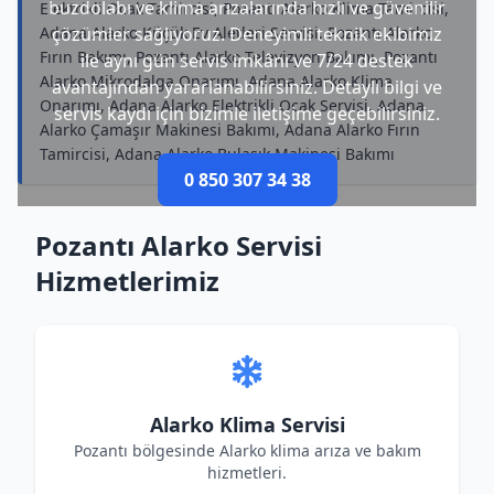
buzdolabı ve klima arızalarında hızlı ve güvenilir
Elektrikli Ocak Tamircisi, Pozantı Alarko Klima Tamircisi,
Adana Alarko Küçük Ev Aletleri Servisi, Pozantı Alarko
çözümler sağlıyoruz. Deneyimli teknik ekibimiz
Fırın Bakımı, Pozantı Alarko Televizyon Bakımı, Pozantı
ile aynı gün servis imkânı ve 7/24 destek
Alarko Mikrodalga Onarımı, Adana Alarko Klima
avantajından yararlanabilirsiniz. Detaylı bilgi ve
Onarımı, Adana Alarko Elektrikli Ocak Servisi, Adana
servis kaydı için bizimle iletişime geçebilirsiniz.
Alarko Çamaşır Makinesi Bakımı, Adana Alarko Fırın
Tamircisi, Adana Alarko Bulaşık Makinesi Bakımı
0 850 307 34 38
Pozantı Alarko Servisi
Hizmetlerimiz
Alarko Klima Servisi
Pozantı bölgesinde Alarko klima arıza ve bakım
hizmetleri.