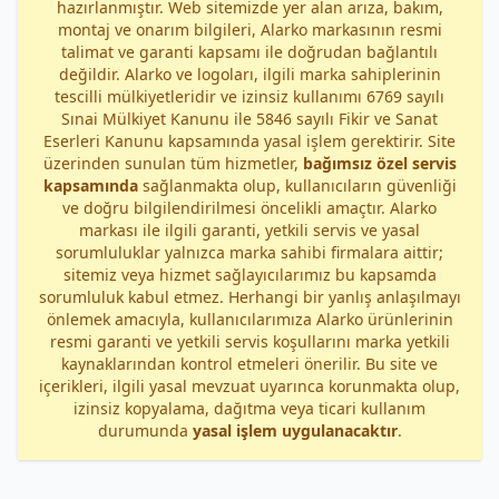
hazırlanmıştır. Web sitemizde yer alan arıza, bakım,
montaj ve onarım bilgileri, Alarko markasının resmi
talimat ve garanti kapsamı ile doğrudan bağlantılı
değildir. Alarko ve logoları, ilgili marka sahiplerinin
tescilli mülkiyetleridir ve izinsiz kullanımı 6769 sayılı
Sınai Mülkiyet Kanunu ile 5846 sayılı Fikir ve Sanat
Eserleri Kanunu kapsamında yasal işlem gerektirir. Site
üzerinden sunulan tüm hizmetler,
bağımsız özel servis
kapsamında
sağlanmakta olup, kullanıcıların güvenliği
ve doğru bilgilendirilmesi öncelikli amaçtır. Alarko
markası ile ilgili garanti, yetkili servis ve yasal
sorumluluklar yalnızca marka sahibi firmalara aittir;
sitemiz veya hizmet sağlayıcılarımız bu kapsamda
sorumluluk kabul etmez. Herhangi bir yanlış anlaşılmayı
önlemek amacıyla, kullanıcılarımıza Alarko ürünlerinin
resmi garanti ve yetkili servis koşullarını marka yetkili
kaynaklarından kontrol etmeleri önerilir. Bu site ve
içerikleri, ilgili yasal mevzuat uyarınca korunmakta olup,
izinsiz kopyalama, dağıtma veya ticari kullanım
durumunda
yasal işlem uygulanacaktır
.