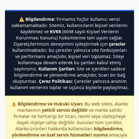
⚠️
Bilgilendirme:
Firmamız hiçbir kullanıcı verisi
saklamamaktadır. Sitemiz, kullanıcıların kişisel verilerini
kaydetmez ve
KVKK
(6698 sayılı Kişisel Verilerin
Korunması Kanunu) hükümlerine tam uyum sağlar.
Ziyaretçilerimizin deneyimini iyileştirmek için
çerezler
kullanılmaktadır; bu çerezler yalnızca site fonksiyonları
ve performans amaçlıdır, kişisel veri toplamaz. Siteyi
kullanmaya devam ederek bu şartları kabul etmiş
sayılırsınız.
Kullanım Şartları:
Site ve içerikleri sadece
bilgilendirme ve yönlendirme amaçlıdır, ticari bir bağ
oluşturmaz.
Çerez Politikası:
Çerezler yalnızca anonim
kullanım verilerini toplar ve üçüncü kişilerle paylaşılmaz.
⚠️
Bilgilendirme ve Hukuki Uyarı:
Bu web sitesi, Alarko
markasının
yetkili servisi değildir
ve marka sahibi
firmalar ile herhangi bir ticari, resmi veya sözleşmeye
dayalı ilişkiye sahip değildir. Sunulan tüm içerikler,
Alarko ürünleri hakkında kullanıcıları
bilgilendirme,
yönlendirme ve özel servis hizmetleri sunma
amacıyla