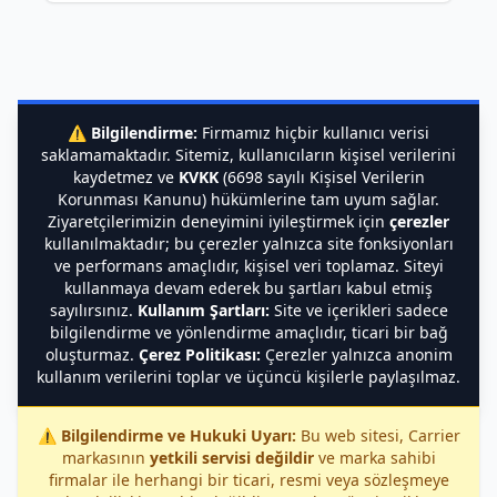
⚠️
Bilgilendirme:
Firmamız hiçbir kullanıcı verisi
saklamamaktadır. Sitemiz, kullanıcıların kişisel verilerini
kaydetmez ve
KVKK
(6698 sayılı Kişisel Verilerin
Korunması Kanunu) hükümlerine tam uyum sağlar.
Ziyaretçilerimizin deneyimini iyileştirmek için
çerezler
kullanılmaktadır; bu çerezler yalnızca site fonksiyonları
ve performans amaçlıdır, kişisel veri toplamaz. Siteyi
kullanmaya devam ederek bu şartları kabul etmiş
sayılırsınız.
Kullanım Şartları:
Site ve içerikleri sadece
bilgilendirme ve yönlendirme amaçlıdır, ticari bir bağ
oluşturmaz.
Çerez Politikası:
Çerezler yalnızca anonim
kullanım verilerini toplar ve üçüncü kişilerle paylaşılmaz.
⚠️
Bilgilendirme ve Hukuki Uyarı:
Bu web sitesi, Carrier
markasının
yetkili servisi değildir
ve marka sahibi
firmalar ile herhangi bir ticari, resmi veya sözleşmeye