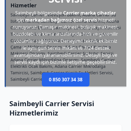
Hizmetler
Saimbeyli bölgesinde
Carrier marka cihazlar
Saimbeyli Carrier Televizyon Bakımı, Adana Carrier Su
için
markadan bağımsız özel servis
hizmeti
Isıtıcı Onarımı, Saimbeyli Carrier Klima Onarımı, Adana
sunuyoruz. Çamaşır makinesi, bulaşık makinesi,
Carrier Klima Bakımı, Saimbeyli Carrier Bulaşık Makinesi
buzdolabı ve klima arızalarında hızlı ve güvenilir
Tamircisi, Adana Carrier Televizyon Onarımı, Adana
Carrier Çamaşır Makinesi Onarımı, Saimbeyli Carrier
çözümler sağlıyoruz. Deneyimli teknik ekibimiz
Çamaşır Makinesi Onarımı, Adana Carrier Kurutma
ile aynı gün servis imkânı ve 7/24 destek
Makinesi Onarımı, Saimbeyli Carrier Su Isıtıcı Servisi,
avantajından yararlanabilirsiniz. Detaylı bilgi ve
Adana Carrier Mikrodalga Onarımı, Saimbeyli Carrier
servis kaydı için bizimle iletişime geçebilirsiniz.
Elektrikli Ocak Bakımı, Adana Carrier Mikrodalga
Tamircisi, Saimbeyli Carrier Küçük Ev Aletleri Servisi,
Saimbeyli Carrier Kombi Tamircisi
0 850 307 34 38
Saimbeyli Carrier Servisi
Hizmetlerimiz