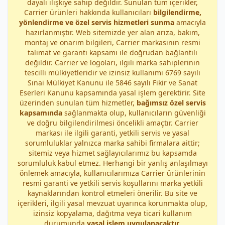
dayalı ilişkiye sahip değildir. Sunulan tüm içerikler,
Carrier ürünleri hakkında kullanıcıları
bilgilendirme,
yönlendirme ve özel servis hizmetleri sunma
amacıyla
hazırlanmıştır. Web sitemizde yer alan arıza, bakım,
montaj ve onarım bilgileri, Carrier markasının resmi
talimat ve garanti kapsamı ile doğrudan bağlantılı
değildir. Carrier ve logoları, ilgili marka sahiplerinin
tescilli mülkiyetleridir ve izinsiz kullanımı 6769 sayılı
Sınai Mülkiyet Kanunu ile 5846 sayılı Fikir ve Sanat
Eserleri Kanunu kapsamında yasal işlem gerektirir. Site
üzerinden sunulan tüm hizmetler,
bağımsız özel servis
kapsamında
sağlanmakta olup, kullanıcıların güvenliği
ve doğru bilgilendirilmesi öncelikli amaçtır. Carrier
markası ile ilgili garanti, yetkili servis ve yasal
sorumluluklar yalnızca marka sahibi firmalara aittir;
sitemiz veya hizmet sağlayıcılarımız bu kapsamda
sorumluluk kabul etmez. Herhangi bir yanlış anlaşılmayı
önlemek amacıyla, kullanıcılarımıza Carrier ürünlerinin
resmi garanti ve yetkili servis koşullarını marka yetkili
kaynaklarından kontrol etmeleri önerilir. Bu site ve
içerikleri, ilgili yasal mevzuat uyarınca korunmakta olup,
izinsiz kopyalama, dağıtma veya ticari kullanım
durumunda
yasal işlem uygulanacaktır
.