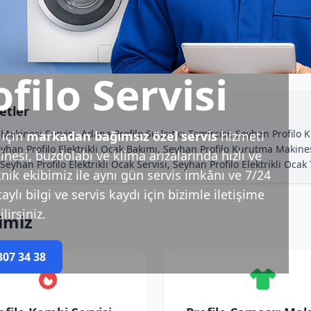
filo Servisi
etler
akinesi Servisi, Adana Profilo Su Isıtıcı Tamircisi, Seyhan Profilo 
için
markadan bağımsız özel servis
hizmeti
han Profilo Elektrikli Ocak Bakımı, Seyhan Profilo Kurutma Makinesi
esi, buzdolabı ve klima arızalarında hızlı ve
Seyhan Profilo Elektrikli Ocak Servisi, Seyhan Profilo Elektrikli Oca
nik ekibimiz ile aynı gün servis imkânı ve 7/24
ylı bilgi ve servis kaydı için bizimle iletişime
lirsiniz.
imiz
307 34 38