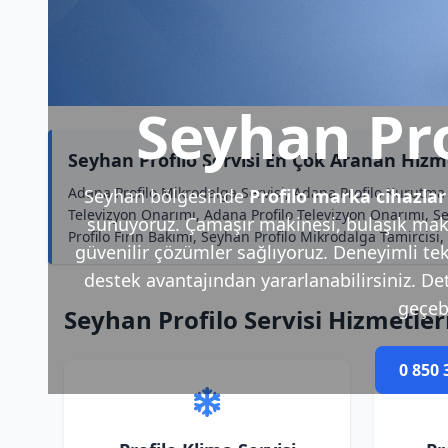
Seyhan Pro
Seyhan Profilo Servisi En Çok Aranan Hizm
Adana Profilo Mikrodalga Servisi, Adana Profilo Kurutma M
Seyhan bölgesinde
Profilo marka cihazlar
Televizyon Onarımı, Adana Profilo Televizyon Onarımı, Sey
sunuyoruz. Çamaşır makinesi, bulaşık makin
Profilo Fırın Bakımı, Seyhan Profilo Mikrodalga Tamircisi, 
güvenilir çözümler sağlıyoruz. Deneyimli tek
destek avantajından yararlanabilirsiniz. Deta
geçebi
Seyhan Profilo Servisi Hizmetler
0 850 