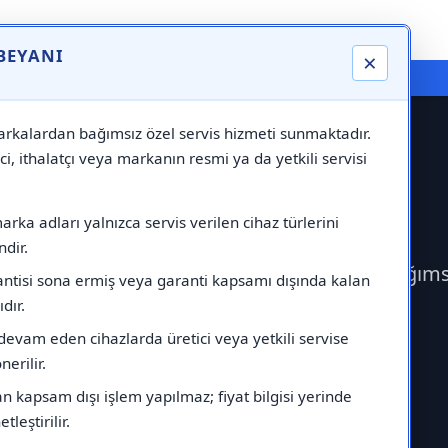
 BEYANI
×
⚠️ Markadan Bağımsız "Özel Servis" Hizmeti
rkalardan bağımsız özel servis hizmeti sunmaktadır.
ci, ithalatçı veya markanın resmi ya da yetkili servisi
ervisi
rka adları yalnızca servis verilen cihaz türlerini
dir.
ek Profilo Servisi çağırabilirsiniz.Markadan bağım
antisi sona ermiş veya garanti kapsamı dışında kalan
ıdır.
devam eden cihazlarda üretici veya yetkili servise
erilir.
 kapsam dışı işlem yapılmaz; fiyat bilgisi yerinde
tleştirilir.