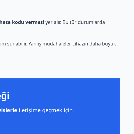
hata kodu vermesi
yer alır. Bu tür durumlarda
züm sunabilir. Yanlış müdahaleler cihazın daha büyük
eği
islerle
iletişime geçmek için