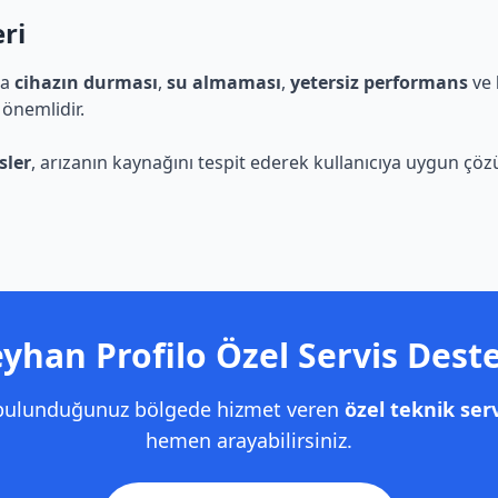
eri
da
cihazın durması
,
su almaması
,
yetersiz performans
ve
 önemlidir.
sler
, arızanın kaynağını tespit ederek kullanıcıya uygun çö
yhan Profilo Özel Servis Dest
 bulunduğunuz bölgede hizmet veren
özel teknik serv
hemen arayabilirsiniz.