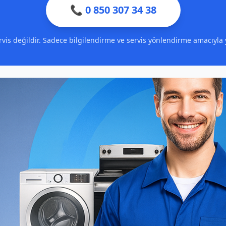
📞 0 850 307 34 38
servis değildir. Sadece bilgilendirme ve servis yönlendirme amacıyla