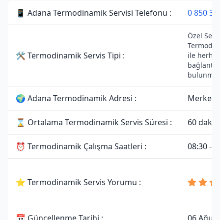
📱 Adana Termodinamik Servisi Telefonu :
0 850 30
Özel Servi
Termodin
🛠 Termodinamik Servis Tipi :
ile herhan
bağlantıs
bulunmam
🌍 Adana Termodinamik Adresi :
Merkez,
⌛ Ortalama Termodinamik Servis Süresi :
60 dakik
⏰ Termodinamik Çalışma Saatleri :
08:30 - 1
⭐ Termodinamik Servis Yorumu :
📅 Güncellenme Tarihi :
06 Ağus