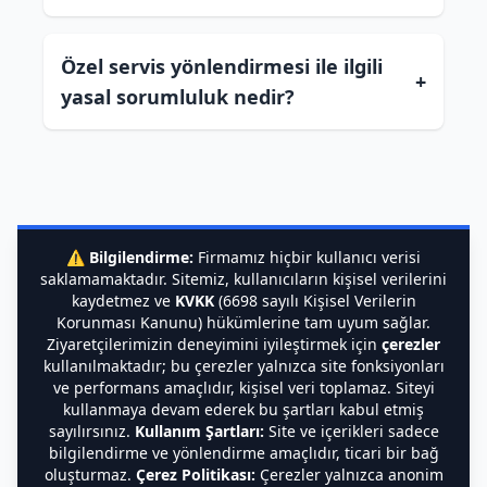
Özel servis yönlendirmesi ile ilgili
+
yasal sorumluluk nedir?
⚠️
Bilgilendirme:
Firmamız hiçbir kullanıcı verisi
saklamamaktadır. Sitemiz, kullanıcıların kişisel verilerini
kaydetmez ve
KVKK
(6698 sayılı Kişisel Verilerin
Korunması Kanunu) hükümlerine tam uyum sağlar.
Ziyaretçilerimizin deneyimini iyileştirmek için
çerezler
kullanılmaktadır; bu çerezler yalnızca site fonksiyonları
ve performans amaçlıdır, kişisel veri toplamaz. Siteyi
kullanmaya devam ederek bu şartları kabul etmiş
sayılırsınız.
Kullanım Şartları:
Site ve içerikleri sadece
bilgilendirme ve yönlendirme amaçlıdır, ticari bir bağ
oluşturmaz.
Çerez Politikası:
Çerezler yalnızca anonim