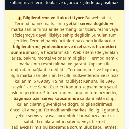
kullanım verilerini toplar ve üçüncü kişilerle paylaşılmaz.
⚠️
Bilgilendirme ve Hukuki Uyarı:
Bu web sitesi,
Termodinamik markasının
yetkili servisi değildir
ve
marka sahibi firmalar ile herhangi bir ticari, resmi veya
sözleşmeye dayalı ilişkiye sahip değildir. Sunulan tüm
içerikler, Termodinamik ürünleri hakkında kullanıcıları
bilgilendirme, yönlendirme ve özel servis hizmetleri
sunma
amacıyla hazırlanmıştır. Web sitemizde yer alan
arıza, bakım, montaj ve onarım bilgileri, Termodinamik
markasının resmi talimat ve garanti kapsamı ile
doğrudan bağlantılı değildir. Termodinamik ve logoları,
ilgili marka sahiplerinin tescilli mülkiyetleridir ve izinsiz
kullanımı 6769 sayılı Sınai Mülkiyet Kanunu ile 5846
sayılı Fikir ve Sanat Eserleri Kanunu kapsamında yasal
işlem gerektirir. Site üzerinden sunulan tüm hizmetler,
bağımsız özel servis kapsamında
sağlanmakta olup,
kullanıcıların güvenliği ve doğru bilgilendirilmesi
öncelikli amaçtır. Termodinamik markası ile ilgili garanti,
yetkili servis ve yasal sorumluluklar yalnızca marka
sahibi firmalara aittir; sitemiz veya hizmet
sağlayıcılarımız bu kapsamda sorumluluk kabul etmez.