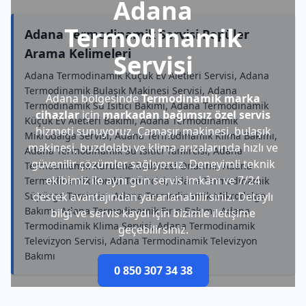
Adana
Termodinamik
Adana Termodinamik Servisi Popüler
Arama Kelimeleri
Servisi
Adana Termodinamik Küçük Ev Aletleri Servisi, Adana
Termodinamik Bulaşık Makinesi Servisi, Adana
Adana bölgesinde
Termodinamik marka
Termodinamik Su Isıtıcı Bakımı, Adana Termodinamik
cihazlar
için
markadan bağımsız özel servis
Küçük Ev Aletleri Bakımı, Adana Termodinamik
hizmeti sunuyoruz. Çamaşır makinesi, bulaşık
Mikrodalga Servisi, Adana Termodinamik Klima Bakımı,
makinesi, buzdolabı ve klima arızalarında hızlı ve
Adana Termodinamik Su Isıtıcı Tamircisi, Adana
güvenilir çözümler sağlıyoruz. Deneyimli teknik
Termodinamik Kurutma Makinesi Onarımı, Adana
ekibimiz ile aynı gün servis imkânı ve 7/24
Termodinamik Kombi Tamircisi, Adana Termodinamik
Süpürge Tamircisi, Adana Termodinamik Mikrodalga
destek avantajından yararlanabilirsiniz. Detaylı
Bakımı, Adana Termodinamik Fırın Bakımı, Adana
bilgi ve servis kaydı için bizimle iletişime
Termodinamik Klima Servisi, Adana Termodinamik
geçebilirsiniz.
Televizyon Servisi, Adana Termodinamik Televizyon
Bakımı
0 850 307 34 38