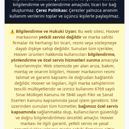
bilgilendirme ve yönlendirme amaçlıdır, ticari bir bağ
oluşturmaz.
Çerez Politikası:
Çerezler yalnızca anonim
kullanım verilerini toplar ve üçüncü kişilerle paylaşılmaz.
⚠️
Bilgilendirme ve Hukuki Uyarı:
Bu web sitesi, Hoover
markasının
yetkili servisi değildir
ve marka sahibi
firmalar ile herhangi bir ticari, resmi veya sözleşmeye
dayalı ilişkiye sahip değildir. Sunulan tüm içerikler,
Hoover ürünleri hakkında kullanıcıları
bilgilendirme,
yönlendirme ve özel servis hizmetleri sunma
amacıyla
hazırlanmıştır. Web sitemizde yer alan arıza, bakım,
montaj ve onarım bilgileri, Hoover markasının resmi
talimat ve garanti kapsamı ile doğrudan bağlantılı
değildir. Hoover ve logoları, ilgili marka sahiplerinin
tescilli mülkiyetleridir ve izinsiz kullanımı 6769 sayılı
Sınai Mülkiyet Kanunu ile 5846 sayılı Fikir ve Sanat
Eserleri Kanunu kapsamında yasal işlem gerektirir. Site
üzerinden sunulan tüm hizmetler,
bağımsız özel servis
kapsamında
sağlanmakta olup, kullanıcıların güvenliği
ve doğru bilgilendirilmesi öncelikli amaçtır. Hoover
markası ile ilgili garanti, yetkili servis ve yasal