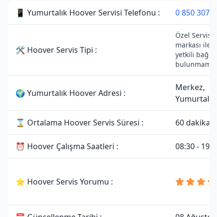
📱 Yumurtalık Hoover Servisi Telefonu :
0 850 307 3
Özel Servisti
markası ile 
🛠 Hoover Servis Tipi :
yetkili bağlan
bulunmamakt
Merkez,
🌍 Yumurtalık Hoover Adresi :
Yumurtalık
⌛ Ortalama Hoover Servis Süresi :
60 dakika
⏰ Hoover Çalışma Saatleri :
08:30 - 19:0
⭐ Hoover Servis Yorumu :