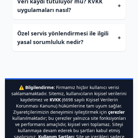
Veri kaydı tutuluyor mu? KVKK
+
uygulamaları nasıl?
Özel servis yönlendirmesi ile ilgili
+
yasal sorumluluk nedir?
⚠️
Bilgilendirme:
Firmamız hiçbir kullanıcı verisi
saklamamaktadır. Sitemiz, kullanıcıların kişisel verilerini
kaydetmez ve
KVKK
(6698 sayılı Kişisel Verilerin
Korunması Kanunu) hükümlerine tam uyum sağlar.
Ziyaretçilerimizin deneyimini iyileştirmek için
çerezler
kullanılmaktadır; bu çerezler yalnızca site fonksiyonları
ve performans amaçlıdır, kişisel veri toplamaz. Siteyi
kullanmaya devam ederek bu şartları kabul etmiş
sayılırsınız.
Kullanım Şartları:
Site ve içerikleri sadece