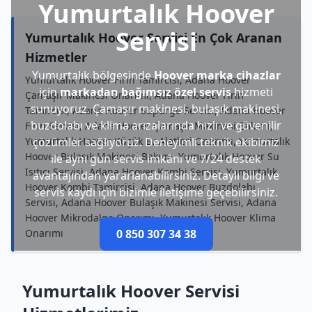
Yumurtalık Hoover
Servisi
Yumurtalık Hoover Servisi En Çok Aranan
Hizmetler
Yumurtalık bölgesinde
Hoover marka cihazlar
Yumurtalık Hoover Fırın Tamircisi, Adana Hoover
için
markadan bağımsız özel servis
hizmeti
Çamaşır Makinesi Onarımı, Adana Hoover Fırın
sunuyoruz. Çamaşır makinesi, bulaşık makinesi,
Tamircisi, Adana Hoover Süpürge Servisi, Adana Hoover
buzdolabı ve klima arızalarında hızlı ve güvenilir
Fırın Servisi, Adana Hoover Çamaşır Makinesi Bakımı,
Yumurtalık Hoover Küçük Ev Aletleri Onarımı, Yumurtalık
çözümler sağlıyoruz. Deneyimli teknik ekibimiz
Hoover Bulaşık Makinesi Bakımı, Yumurtalık Hoover Su
ile aynı gün servis imkânı ve 7/24 destek
Isıtıcı Servisi, Adana Hoover Kombi Servisi, Yumurtalık
avantajından yararlanabilirsiniz. Detaylı bilgi ve
Hoover Kombi Tamircisi, Adana Hoover Buzdolabı
servis kaydı için bizimle iletişime geçebilirsiniz.
Servisi, Adana Hoover Bulaşık Makinesi Servisi, Adana
Hoover Mikrodalga Onarımı, Yumurtalık Hoover Klima
Onarımı
0 850 307 34 38
Yumurtalık Hoover Servisi