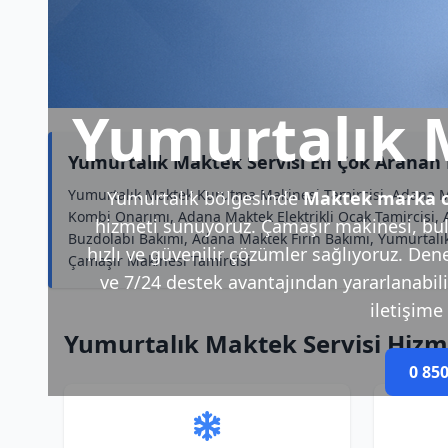
Yumurtalık 
Yumurtalık Maktek Servisi En Çok Aranan
Yumurtalık Maktek Kurutma Makinesi Tamircisi, Adana M
Yumurtalık bölgesinde
Maktek marka c
Kombi Onarımı, Adana Maktek Elektrikli Ocak Tamircisi,
hizmeti sunuyoruz. Çamaşır makinesi, bul
Buzdolabı Bakımı, Adana Maktek Fırın Bakımı, Yumurtalı
hızlı ve güvenilir çözümler sağlıyoruz. Den
Çamaşır Makinesi Tamircisi
ve 7/24 destek avantajından yararlanabilirs
iletişime 
Yumurtalık Maktek Servisi Hizm
0 850