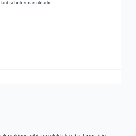
ağlantısı bulunmamaktadır.
k makinesi gibi tüm elektrikli cihazlarınız için