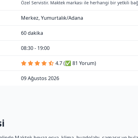
Özel Servistir. Maktek markası ile herhangi bir yetkili b
Merkez, Yumurtalık/Adana
60 dakika
08:30 - 19:00
4.7 (✅ 81 Yorum)
09 Ağustos 2026
i
linde Maktek beyaz eşya, klima, buzdolabı, çamaşır ve bulaşı