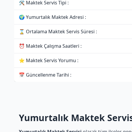
🛠 Maktek Servis Tipi :
🌍 Yumurtalık Maktek Adresi :
⌛ Ortalama Maktek Servis Süresi :
⏰ Maktek Çalışma Saatleri :
⭐ Maktek Servis Yorumu :
📅 Güncellenme Tarihi :
Yumurtalık Maktek Servis
Yumurtalık Maktek Servisi
olarak tüm ilçeler gene