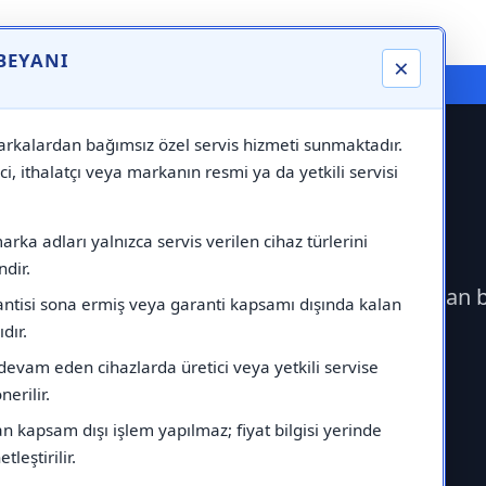
 BEYANI
×
⚠️ Markadan Bağımsız "Özel Servis" Hizmeti
rkalardan bağımsız özel servis hizmeti sunmaktadır.
ci, ithalatçı veya markanın resmi ya da yetkili servisi
ek Servisi
rka adları yalnızca servis verilen cihaz türlerini
dir.
 geçerek Maktek Servisi çağırabilirsiniz.Markadan 
antisi sona ermiş veya garanti kapsamı dışında kalan
ıdır.
devam eden cihazlarda üretici veya yetkili servise
erilir.
 kapsam dışı işlem yapılmaz; fiyat bilgisi yerinde
tleştirilir.