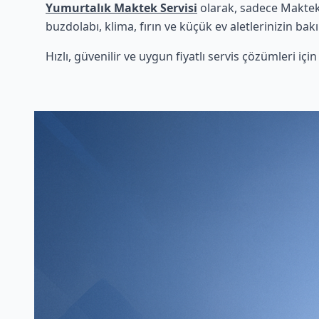
Yumurtalık Maktek Servisi
olarak, sadece Maktek 
buzdolabı, klima, fırın ve küçük ev aletlerinizin bak
Hızlı, güvenilir ve uygun fiyatlı servis çözümleri iç