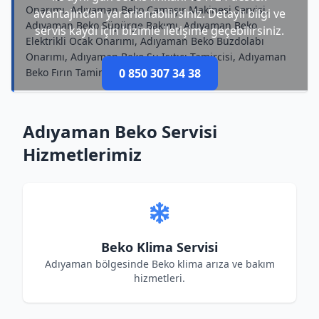
Onarımı, Adıyaman Beko Çamaşır Makinesi Servisi,
avantajından yararlanabilirsiniz. Detaylı bilgi ve
Adıyaman Beko Süpürge Bakımı, Adıyaman Beko
servis kaydı için bizimle iletişime geçebilirsiniz.
Elektrikli Ocak Onarımı, Adıyaman Beko Buzdolabı
Onarımı, Adıyaman Beko Su Isıtıcı Tamircisi, Adıyaman
Beko Fırın Tamircisi
0 850 307 34 38
Adıyaman Beko Servisi
Hizmetlerimiz
Beko Klima Servisi
Adıyaman bölgesinde Beko klima arıza ve bakım
hizmetleri.