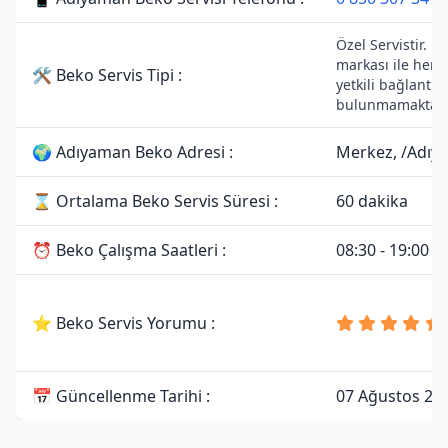
Özel Servistir. B
markası ile herh
🛠 Beko Servis Tipi :
yetkili bağlantısı
bulunmamaktadı
🌍 Adıyaman Beko Adresi :
Merkez, /Adıy
⌛ Ortalama Beko Servis Süresi :
60 dakika
⏰ Beko Çalışma Saatleri :
08:30 - 19:00
⭐ Beko Servis Yorumu :
📅 Güncellenme Tarihi :
07 Ağustos 20