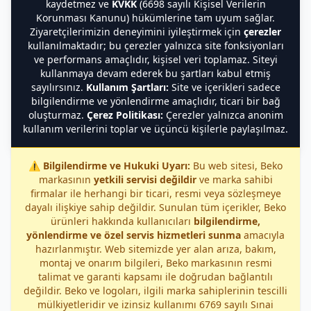
kaydetmez ve
KVKK
(6698 sayılı Kişisel Verilerin
Korunması Kanunu) hükümlerine tam uyum sağlar.
Ziyaretçilerimizin deneyimini iyileştirmek için
çerezler
kullanılmaktadır; bu çerezler yalnızca site fonksiyonları
ve performans amaçlıdır, kişisel veri toplamaz. Siteyi
kullanmaya devam ederek bu şartları kabul etmiş
sayılırsınız.
Kullanım Şartları:
Site ve içerikleri sadece
bilgilendirme ve yönlendirme amaçlıdır, ticari bir bağ
oluşturmaz.
Çerez Politikası:
Çerezler yalnızca anonim
kullanım verilerini toplar ve üçüncü kişilerle paylaşılmaz.
⚠️
Bilgilendirme ve Hukuki Uyarı:
Bu web sitesi, Beko
markasının
yetkili servisi değildir
ve marka sahibi
firmalar ile herhangi bir ticari, resmi veya sözleşmeye
dayalı ilişkiye sahip değildir. Sunulan tüm içerikler, Beko
ürünleri hakkında kullanıcıları
bilgilendirme,
yönlendirme ve özel servis hizmetleri sunma
amacıyla
hazırlanmıştır. Web sitemizde yer alan arıza, bakım,
montaj ve onarım bilgileri, Beko markasının resmi
talimat ve garanti kapsamı ile doğrudan bağlantılı
değildir. Beko ve logoları, ilgili marka sahiplerinin tescilli
mülkiyetleridir ve izinsiz kullanımı 6769 sayılı Sınai