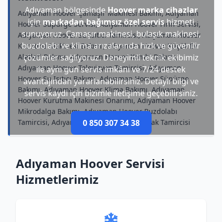
Adıyaman bölgesinde
Hoover marka cihazlar
Adıyaman Hoover Çamaşır Makinesi Bakımı, Adıyaman
için
markadan bağımsız özel servis
hizmeti
Hoover Süpürge Servisi, Adıyaman Hoover Fırın Servisi,
sunuyoruz. Çamaşır makinesi, bulaşık makinesi,
Adıyaman Hoover Su Isıtıcı Tamircisi, Adıyaman Hoover
buzdolabı ve klima arızalarında hızlı ve güvenilir
Kurutma Makinesi Bakımı, Adıyaman Hoover Küçük Ev
Aletleri Bakımı, Adıyaman Hoover Kombi Bakımı,
çözümler sağlıyoruz. Deneyimli teknik ekibimiz
Adıyaman Hoover Televizyon Tamircisi, Adıyaman
ile aynı gün servis imkânı ve 7/24 destek
Hoover Su Isıtıcı Bakımı, Adıyaman Hoover Süpürge
avantajından yararlanabilirsiniz. Detaylı bilgi ve
Bakımı, Adıyaman Hoover Klima Bakımı, Adıyaman
servis kaydı için bizimle iletişime geçebilirsiniz.
Hoover Kurutma Makinesi Onarımı, Adıyaman Hoover
Mikrodalga Bakımı, Adıyaman Hoover Buzdolabı
Tamircisi, Adıyaman Hoover Elektrikli Ocak Tamircisi
0 850 307 34 38
Adıyaman Hoover Servisi
Hizmetlerimiz