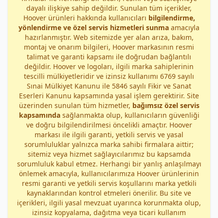
dayalı ilişkiye sahip değildir. Sunulan tüm içerikler,
Hoover ürünleri hakkında kullanıcıları
bilgilendirme,
yönlendirme ve özel servis hizmetleri sunma
amacıyla
hazırlanmıştır. Web sitemizde yer alan arıza, bakım,
montaj ve onarım bilgileri, Hoover markasının resmi
talimat ve garanti kapsamı ile doğrudan bağlantılı
değildir. Hoover ve logoları, ilgili marka sahiplerinin
tescilli mülkiyetleridir ve izinsiz kullanımı 6769 sayılı
Sınai Mülkiyet Kanunu ile 5846 sayılı Fikir ve Sanat
Eserleri Kanunu kapsamında yasal işlem gerektirir. Site
üzerinden sunulan tüm hizmetler,
bağımsız özel servis
kapsamında
sağlanmakta olup, kullanıcıların güvenliği
ve doğru bilgilendirilmesi öncelikli amaçtır. Hoover
markası ile ilgili garanti, yetkili servis ve yasal
sorumluluklar yalnızca marka sahibi firmalara aittir;
sitemiz veya hizmet sağlayıcılarımız bu kapsamda
sorumluluk kabul etmez. Herhangi bir yanlış anlaşılmayı
önlemek amacıyla, kullanıcılarımıza Hoover ürünlerinin
resmi garanti ve yetkili servis koşullarını marka yetkili
kaynaklarından kontrol etmeleri önerilir. Bu site ve
içerikleri, ilgili yasal mevzuat uyarınca korunmakta olup,
izinsiz kopyalama, dağıtma veya ticari kullanım