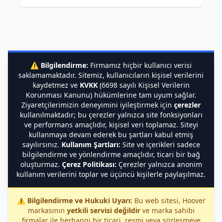
⚠️
Bilgilendirme:
Firmamız hiçbir kullanıcı verisi
saklamamaktadır. Sitemiz, kullanıcıların kişisel verilerini
kaydetmez ve
KVKK
(6698 sayılı Kişisel Verilerin
Korunması Kanunu) hükümlerine tam uyum sağlar.
Ziyaretçilerimizin deneyimini iyileştirmek için
çerezler
kullanılmaktadır; bu çerezler yalnızca site fonksiyonları
ve performans amaçlıdır, kişisel veri toplamaz. Siteyi
kullanmaya devam ederek bu şartları kabul etmiş
sayılırsınız.
Kullanım Şartları:
Site ve içerikleri sadece
bilgilendirme ve yönlendirme amaçlıdır, ticari bir bağ
oluşturmaz.
Çerez Politikası:
Çerezler yalnızca anonim
kullanım verilerini toplar ve üçüncü kişilerle paylaşılmaz.
⚠️
Bilgilendirme ve Hukuki Uyarı:
Bu web sitesi, Hoover
markasının
yetkili servisi değildir
ve marka sahibi
firmalar ile herhangi bir ticari, resmi veya sözleşmeye