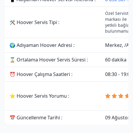
Özel Servistir
markası ile h
🛠 Hoover Servis Tipi :
yetkili bağlant
bulunmamakta
🌍 Adıyaman Hoover Adresi :
Merkez, /A
⌛ Ortalama Hoover Servis Süresi :
60 dakika
⏰ Hoover Çalışma Saatleri :
08:30 - 19:00
⭐ Hoover Servis Yorumu :
📅 Güncellenme Tarihi :
09 Ağustos 