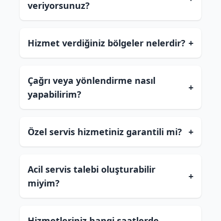
veriyorsunuz?
Hizmet verdiğiniz bölgeler nelerdir?
+
Çağrı veya yönlendirme nasıl
+
yapabilirim?
Özel servis hizmetiniz garantili mi?
+
Acil servis talebi oluşturabilir
+
miyim?
Hizmetleriniz hangi saatlerde