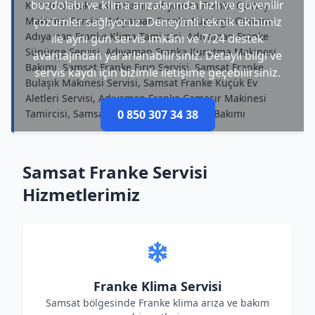
buzdolabı ve klima arızalarında hızlı ve güvenilir
Kurutma Makinesi Bakımı, Adıyaman Franke Çamaşır
Makinesi Servisi, Adıyaman Franke Süpürge Onarımı,
çözümler sağlıyoruz. Deneyimli teknik ekibimiz
Adıyaman Franke Klima Tamircisi, Adıyaman Franke
ile aynı gün servis imkânı ve 7/24 destek
Süpürge Servisi, Adıyaman Franke Kurutma Makinesi
avantajından yararlanabilirsiniz. Detaylı bilgi ve
Bakımı, Samsat Franke Fırın Servisi, Samsat Franke
servis kaydı için bizimle iletişime geçebilirsiniz.
Bulaşık Makinesi Servisi, Samsat Franke Küçük Ev
Aletleri Servisi, Adıyaman Franke Çamaşır Makinesi
Tamircisi, Samsat Franke Elektrikli Ocak Bakımı
0 850 307 34 38
Samsat Franke Servisi
Hizmetlerimiz
Franke Klima Servisi
Samsat bölgesinde Franke klima arıza ve bakım