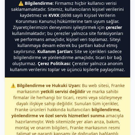
⚠️
Bilgilendirme:
Firmamız hiçbir kullanıcı verisi
saklamamaktadır. Sitemiz, kullanıcıların kişisel verilerini
kaydetmez ve
KVKK
(6698 sayılı Kişisel Verilerin
Korunması Kanunu) hükümlerine tam uyum sağlar.
Ziyaretçilerimizin deneyimini iyileştirmek için
çerezler
kullanılmaktadır; bu çerezler yalnızca site fonksiyonları
ve performans amaçlıdır, kişisel veri toplamaz. Siteyi
kullanmaya devam ederek bu şartları kabul etmiş
sayılırsınız.
Kullanım Şartları:
Site ve içerikleri sadece
bilgilendirme ve yönlendirme amaçlıdır, ticari bir bağ
oluşturmaz.
Çerez Politikası:
Çerezler yalnızca anonim
kullanım verilerini toplar ve üçüncü kişilerle paylaşılmaz.
⚠️
Bilgilendirme ve Hukuki Uyarı:
Bu web sitesi, Franke
markasının
yetkili servisi değildir
ve marka sahibi
firmalar ile herhangi bir ticari, resmi veya sözleşmeye
dayalı ilişkiye sahip değildir. Sunulan tüm içerikler,
Franke ürünleri hakkında kullanıcıları
bilgilendirme,
yönlendirme ve özel servis hizmetleri sunma
amacıyla
hazırlanmıştır. Web sitemizde yer alan arıza, bakım,
montaj ve onarım bilgileri, Franke markasının resmi
talimat ve garanti kapsamı ile doğrudan bağlantılı