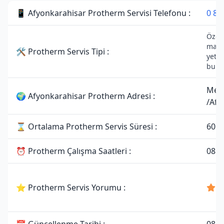
📱 Afyonkarahisar Protherm Servisi Telefonu :
0 85
Özel 
marka
🛠 Protherm Servis Tipi :
yetki
bulu
Merk
🌍 Afyonkarahisar Protherm Adresi :
/Afy
⌛ Ortalama Protherm Servis Süresi :
60 d
⏰ Protherm Çalışma Saatleri :
08:3
⭐ Protherm Servis Yorumu :