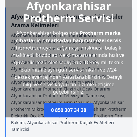
Afyonkarahisar
Protherm Servisi
Afyonkarahisar Protherm Servisi Popüler
Arama Kelimeleri
Afyonkarahisar bölgesinde
Protherm marka
Afyonkarahisar Protherm Klima Tamircisi,
cihazlar
için
markadan bağımsız özel servis
Afyonkarahisar Protherm Buzdolabı Bakımı,
hizmeti sunuyoruz. Çamaşır makinesi, bulaşık
Afyonkarahisar Protherm Televizyon Onarımı,
makinesi, buzdolabı ve klima arızalarında hızlı ve
Afyonkarahisar Protherm Süpürge Bakımı,
Afyonkarahisar Protherm Kombi Tamircisi,
güvenilir çözümler sağlıyoruz. Deneyimli teknik
Afyonkarahisar Protherm Mikrodalga Bakımı,
ekibimiz ile aynı gün servis imkânı ve 7/24
Afyonkarahisar Protherm Mikrodalga Tamircisi,
destek avantajından yararlanabilirsiniz. Detaylı
Afyonkarahisar Protherm Su Isıtıcı Servisi,
bilgi ve servis kaydı için bizimle iletişime
Afyonkarahisar Protherm Elektrikli Ocak Onarımı,
geçebilirsiniz.
Afyonkarahisar Protherm Televizyon Tamircisi,
Afyonkarahisar Protherm Fırın Onarımı, Afyonkarahisar
Protherm Mikrodalga Onarımı, Afyonkarahisar Protherm
0 850 307 34 38
Elektrikli Ocak Tamircisi, Afyonkarahisar Protherm Fırın
Bakımı, Afyonkarahisar Protherm Küçük Ev Aletleri
Tamircisi