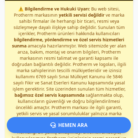
⚠️
Bilgilendirme ve Hukuki Uyarı:
Bu web sitesi,
Protherm markasının
yetkili servisi değildir
ve marka
sahibi firmalar ile herhangi bir ticari, resmi veya
sözleşmeye dayalı ilişkiye sahip değildir. Sunulan tüm
içerikler, Protherm ürünleri hakkında kullanıcıları
bilgilendirme, yönlendirme ve özel servis hizmetleri
sunma
amacıyla hazırlanmıştır. Web sitemizde yer alan
arıza, bakım, montaj ve onarım bilgileri, Protherm
markasının resmi talimat ve garanti kapsamı ile
doğrudan bağlantılı değildir. Protherm ve logoları, ilgili
marka sahiplerinin tescilli mülkiyetleridir ve izinsiz
kullanımı 6769 sayılı Sınai Mülkiyet Kanunu ile 5846
sayılı Fikir ve Sanat Eserleri Kanunu kapsamında yasal
işlem gerektirir. Site üzerinden sunulan tüm hizmetler,
bağımsız özel servis kapsamında
sağlanmakta olup,
kullanıcıların güvenliği ve doğru bilgilendirilmesi
öncelikli amaçtır. Protherm markası ile ilgili garanti,
yetkili servis ve yasal sorumluluklar yalnızca marka
sahibi firmalara aittir; sitemiz veya hizmet
HEMEN ARA
sağlayıcılarımız bu kapsamda sorumluluk kabul etmez.
Herhangi bir yanlış anlaşılmayı önlemek amacıyla,