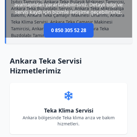
Isıtıcı Tamircisi, Ankara Teka Bulaşık Makinesi Tamircisi,
avantajından yararlanabilirsiniz. Detaylı bilgi ve
Ankara Teka Buzdolabı Servisi, Ankara Teka Mikrodalga
servis kaydı için bizimle iletişime geçebilirsiniz.
Bakımı, Ankara Teka Çamaşır Makinesi Onarımı, Ankara
Teka Klima Servisi, Ankara Teka Çamaşır Makinesi
Tamircisi, Ankara Teka Fırın Servisi, Ankara Teka
0 850 305 52 28
Buzdolabı Tamircisi
Ankara Teka Servisi
Hizmetlerimiz
Teka Klima Servisi
Ankara bölgesinde Teka klima arıza ve bakım
hizmetleri.