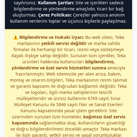
sayılırsınız.
Kullanım Şartları:
Site ve içerikleri sadece
bilgilendirme ve yönlendirme amaçlıdır, ticari bir bağ
oluşturmaz.
Çerez Politikası:
Çerezler yalnızca anonim
kullanım verilerini toplar ve üçüncü kişilerle paylaşılmaz.
⚠️
Bilgilendirme ve Hukuki Uyarı:
Bu web sitesi, Teka
markasının
yetkili servisi değildir
ve marka sahibi
firmalar ile herhangi bir ticari, resmi veya sözleşmeye
dayalı ilişkiye sahip değildir. Sunulan tüm içerikler, Teka
ürünleri hakkında kullanıcıları
bilgilendirme,
yönlendirme ve özel servis hizmetleri sunma
amacıyla
hazırlanmıştır. Web sitemizde yer alan arıza, bakım,
montaj ve onarım bilgileri, Teka markasının resmi talimat
ve garanti kapsamı ile doğrudan bağlantılı değildir. Teka
ve logoları, ilgili marka sahiplerinin tescilli
mülkiyetleridir ve izinsiz kullanımı 6769 sayılı Sınai
Mülkiyet Kanunu ile 5846 sayılı Fikir ve Sanat Eserleri
Kanunu kapsamında yasal işlem gerektirir. Site
üzerinden sunulan tüm hizmetler,
bağımsız özel servis
kapsamında
sağlanmakta olup, kullanıcıların güvenliği
ve doğru bilgilendirilmesi öncelikli amaçtır. Teka markası
ile ilgili garanti, yetkili servis ve yasal sorumluluklar