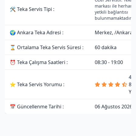
markası ile herhangi
🛠 Teka Servis Tipi :
yetkili bağlantısı
bulunmamaktadır.
🌍 Ankara Teka Adresi :
Merkez, /Ankara
⌛ Ortalama Teka Servis Süresi :
60 dakika
⏰ Teka Çalışma Saatleri :
08:30 - 19:00
4.
⭐ Teka Servis Yorumu :
81
Yo
📅 Güncellenme Tarihi :
06 Ağustos 2026