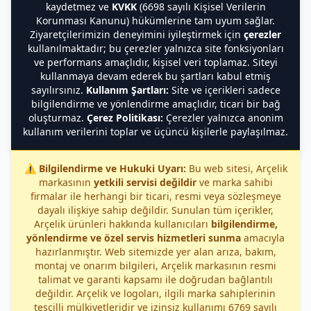
kaydetmez ve
KVKK
(6698 sayılı Kişisel Verilerin
Korunması Kanunu) hükümlerine tam uyum sağlar.
Ziyaretçilerimizin deneyimini iyileştirmek için
çerezler
kullanılmaktadır; bu çerezler yalnızca site fonksiyonları
ve performans amaçlıdır, kişisel veri toplamaz. Siteyi
kullanmaya devam ederek bu şartları kabul etmiş
sayılırsınız.
Kullanım Şartları:
Site ve içerikleri sadece
bilgilendirme ve yönlendirme amaçlıdır, ticari bir bağ
oluşturmaz.
Çerez Politikası:
Çerezler yalnızca anonim
kullanım verilerini toplar ve üçüncü kişilerle paylaşılmaz.
⚠️
Bilgilendirme ve Hukuki Uyarı:
Bu web sitesi, Arçelik
markasının
yetkili servisi değildir
ve marka sahibi
firmalar ile herhangi bir ticari, resmi veya sözleşmeye
dayalı ilişkiye sahip değildir. Sunulan tüm içerikler,
Arçelik ürünleri hakkında kullanıcıları
bilgilendirme,
yönlendirme ve özel servis hizmetleri sunma
amacıyla
hazırlanmıştır. Web sitemizde yer alan arıza, bakım,
montaj ve onarım bilgileri, Arçelik markasının resmi
talimat ve garanti kapsamı ile doğrudan bağlantılı
değildir. Arçelik ve logoları, ilgili marka sahiplerinin
tescilli mülkiyetleridir ve izinsiz kullanımı 6769 sayılı