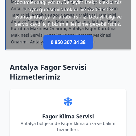
Makinesi Tamircisi, Antalya Fagor Televizyon Tamircisi,
çözümler sağlıyoruz. Deneyimli teknik ekibimiz
Antalya Fagor Süpürge Tamircisi, Antalya Fagor Fırın
ile aynı gün servis imkânı ve 7/24 destek
Tamircisi, Antalya Fagor Çamaşır Makinesi Tamircisi,
avantajından yararlanabilirsiniz. Detaylı bilgi ve
Antalya Fagor Bulaşık Makinesi Bakımı, Antalya Fagor
servis kaydı için bizimle iletişime geçebilirsiniz.
Kurutma Makinesi Onarımı, Antalya Fagor Kurutma
Makinesi Servisi, Antalya Fagor Çamaşır Makinesi
Onarımı, Antalya Fagor Televizyon Servisi
0 850 307 34 38
Antalya Fagor Servisi
Hizmetlerimiz
Fagor Klima Servisi
Antalya bölgesinde Fagor klima arıza ve bakım
hizmetleri.