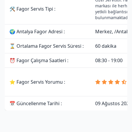
markası ile herhan
🛠 Fagor Servis Tipi :
yetkili bağlantısı
bulunmamaktadır.
🌍 Antalya Fagor Adresi :
Merkez, /Antaly
⌛ Ortalama Fagor Servis Süresi :
60 dakika
⏰ Fagor Çalışma Saatleri :
08:30 - 19:00
4
⭐ Fagor Servis Yorumu :
8
Y
📅 Güncellenme Tarihi :
09 Ağustos 2026