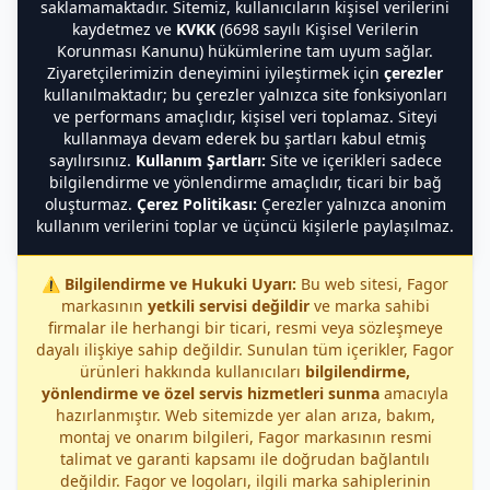
saklamamaktadır. Sitemiz, kullanıcıların kişisel verilerini
kaydetmez ve
KVKK
(6698 sayılı Kişisel Verilerin
Korunması Kanunu) hükümlerine tam uyum sağlar.
Ziyaretçilerimizin deneyimini iyileştirmek için
çerezler
kullanılmaktadır; bu çerezler yalnızca site fonksiyonları
ve performans amaçlıdır, kişisel veri toplamaz. Siteyi
kullanmaya devam ederek bu şartları kabul etmiş
sayılırsınız.
Kullanım Şartları:
Site ve içerikleri sadece
bilgilendirme ve yönlendirme amaçlıdır, ticari bir bağ
oluşturmaz.
Çerez Politikası:
Çerezler yalnızca anonim
kullanım verilerini toplar ve üçüncü kişilerle paylaşılmaz.
⚠️
Bilgilendirme ve Hukuki Uyarı:
Bu web sitesi, Fagor
markasının
yetkili servisi değildir
ve marka sahibi
firmalar ile herhangi bir ticari, resmi veya sözleşmeye
dayalı ilişkiye sahip değildir. Sunulan tüm içerikler, Fagor
ürünleri hakkında kullanıcıları
bilgilendirme,
yönlendirme ve özel servis hizmetleri sunma
amacıyla
hazırlanmıştır. Web sitemizde yer alan arıza, bakım,
montaj ve onarım bilgileri, Fagor markasının resmi
talimat ve garanti kapsamı ile doğrudan bağlantılı
değildir. Fagor ve logoları, ilgili marka sahiplerinin