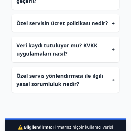
geçerli?
Özel servisin ücret politikası nedir?
+
Veri kaydı tutuluyor mu? KVKK
+
uygulamaları nasıl?
Özel servis yönlendirmesi ile ilgili
+
yasal sorumluluk nedir?
⚠️
Bilgilendirme:
Firmamız hiçbir kullanıcı verisi