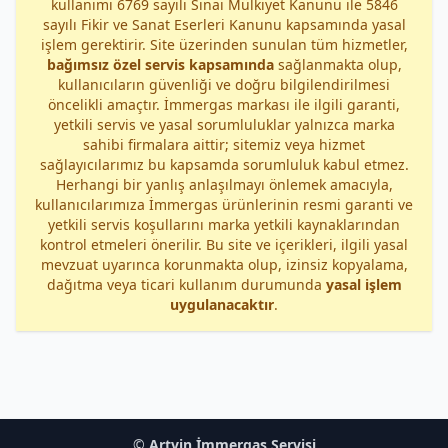
kullanımı 6769 sayılı Sınai Mülkiyet Kanunu ile 5846
sayılı Fikir ve Sanat Eserleri Kanunu kapsamında yasal
işlem gerektirir. Site üzerinden sunulan tüm hizmetler,
bağımsız özel servis kapsamında
sağlanmakta olup,
kullanıcıların güvenliği ve doğru bilgilendirilmesi
öncelikli amaçtır. İmmergas markası ile ilgili garanti,
yetkili servis ve yasal sorumluluklar yalnızca marka
sahibi firmalara aittir; sitemiz veya hizmet
sağlayıcılarımız bu kapsamda sorumluluk kabul etmez.
Herhangi bir yanlış anlaşılmayı önlemek amacıyla,
kullanıcılarımıza İmmergas ürünlerinin resmi garanti ve
yetkili servis koşullarını marka yetkili kaynaklarından
kontrol etmeleri önerilir. Bu site ve içerikleri, ilgili yasal
mevzuat uyarınca korunmakta olup, izinsiz kopyalama,
dağıtma veya ticari kullanım durumunda
yasal işlem
uygulanacaktır
.
©
Artvin İmmergas Servisi