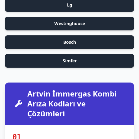
Lg
Westinghouse
Bosch
Simfer
Artvin İmmergas Kombi
Arıza Kodları ve
Çözümleri
01