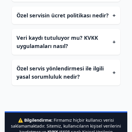
Özel servisin ücret politikası nedir?
+
Veri kaydı tutuluyor mu? KVKK
+
uygulamaları nasıl?
Özel servis yönlendirmesi ile ilgili
+
yasal sorumluluk nedir?
⚠️
Bilgilendirme:
Firmamız hiçbir kullanıcı verisi
saklamamaktadır. Sitemiz, kullanıcıların kişisel verilerini
kaydetmez ve
KVKK
(6698 sayılı Kişisel Verilerin