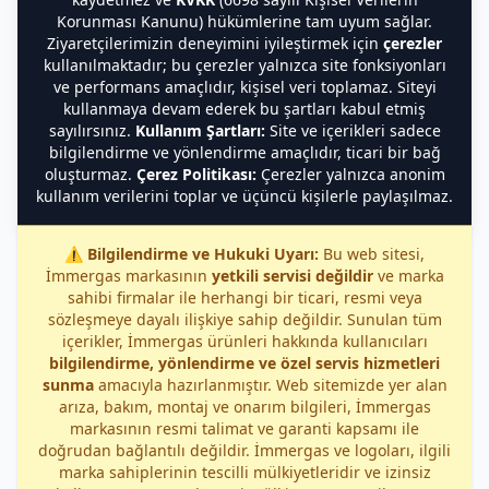
Korunması Kanunu) hükümlerine tam uyum sağlar.
Ziyaretçilerimizin deneyimini iyileştirmek için
çerezler
kullanılmaktadır; bu çerezler yalnızca site fonksiyonları
ve performans amaçlıdır, kişisel veri toplamaz. Siteyi
kullanmaya devam ederek bu şartları kabul etmiş
sayılırsınız.
Kullanım Şartları:
Site ve içerikleri sadece
bilgilendirme ve yönlendirme amaçlıdır, ticari bir bağ
oluşturmaz.
Çerez Politikası:
Çerezler yalnızca anonim
kullanım verilerini toplar ve üçüncü kişilerle paylaşılmaz.
⚠️
Bilgilendirme ve Hukuki Uyarı:
Bu web sitesi,
İmmergas markasının
yetkili servisi değildir
ve marka
sahibi firmalar ile herhangi bir ticari, resmi veya
sözleşmeye dayalı ilişkiye sahip değildir. Sunulan tüm
içerikler, İmmergas ürünleri hakkında kullanıcıları
bilgilendirme, yönlendirme ve özel servis hizmetleri
sunma
amacıyla hazırlanmıştır. Web sitemizde yer alan
arıza, bakım, montaj ve onarım bilgileri, İmmergas
markasının resmi talimat ve garanti kapsamı ile
doğrudan bağlantılı değildir. İmmergas ve logoları, ilgili
marka sahiplerinin tescilli mülkiyetleridir ve izinsiz