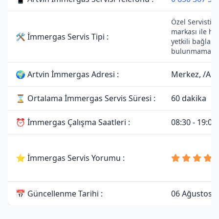
Özel Servistir
markası ile he
🛠 İmmergas Servis Tipi :
yetkili bağlantı
bulunmamakta
🌍 Artvin İmmergas Adresi :
Merkez, /Art
⌛ Ortalama İmmergas Servis Süresi :
60 dakika
⏰ İmmergas Çalışma Saatleri :
08:30 - 19:00
⭐ İmmergas Servis Yorumu :
📅 Güncellenme Tarihi :
06 Ağustos 