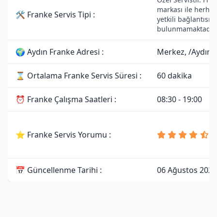
markası ile herhan
🛠 Franke Servis Tipi :
yetkili bağlantısı
bulunmamaktadır.
🌍 Aydın Franke Adresi :
Merkez, /Aydın
⌛ Ortalama Franke Servis Süresi :
60 dakika
⏰ Franke Çalışma Saatleri :
08:30 - 19:00
4
⭐ Franke Servis Yorumu :
8
Y
📅 Güncellenme Tarihi :
06 Ağustos 2026