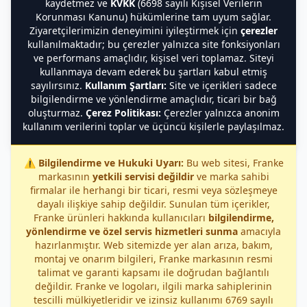
kaydetmez ve
KVKK
(6698 sayılı Kişisel Verilerin
Korunması Kanunu) hükümlerine tam uyum sağlar.
Ziyaretçilerimizin deneyimini iyileştirmek için
çerezler
kullanılmaktadır; bu çerezler yalnızca site fonksiyonları
ve performans amaçlıdır, kişisel veri toplamaz. Siteyi
kullanmaya devam ederek bu şartları kabul etmiş
sayılırsınız.
Kullanım Şartları:
Site ve içerikleri sadece
bilgilendirme ve yönlendirme amaçlıdır, ticari bir bağ
oluşturmaz.
Çerez Politikası:
Çerezler yalnızca anonim
kullanım verilerini toplar ve üçüncü kişilerle paylaşılmaz.
⚠️
Bilgilendirme ve Hukuki Uyarı:
Bu web sitesi, Franke
markasının
yetkili servisi değildir
ve marka sahibi
firmalar ile herhangi bir ticari, resmi veya sözleşmeye
dayalı ilişkiye sahip değildir. Sunulan tüm içerikler,
Franke ürünleri hakkında kullanıcıları
bilgilendirme,
yönlendirme ve özel servis hizmetleri sunma
amacıyla
hazırlanmıştır. Web sitemizde yer alan arıza, bakım,
montaj ve onarım bilgileri, Franke markasının resmi
talimat ve garanti kapsamı ile doğrudan bağlantılı
değildir. Franke ve logoları, ilgili marka sahiplerinin
tescilli mülkiyetleridir ve izinsiz kullanımı 6769 sayılı