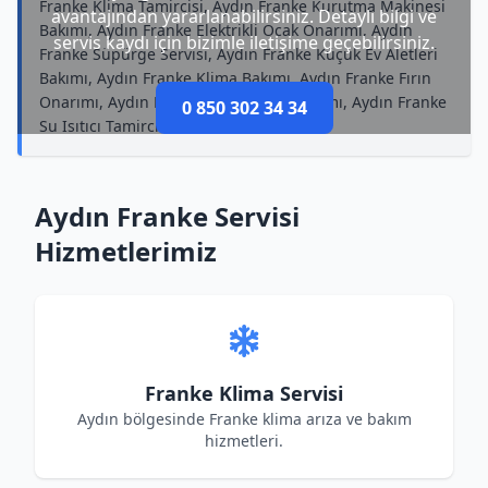
Franke Klima Tamircisi, Aydın Franke Kurutma Makinesi
avantajından yararlanabilirsiniz. Detaylı bilgi ve
Bakımı, Aydın Franke Elektrikli Ocak Onarımı, Aydın
servis kaydı için bizimle iletişime geçebilirsiniz.
Franke Süpürge Servisi, Aydın Franke Küçük Ev Aletleri
Bakımı, Aydın Franke Klima Bakımı, Aydın Franke Fırın
Onarımı, Aydın Franke Mikrodalga Bakımı, Aydın Franke
0 850 302 34 34
Su Isıtıcı Tamircisi
Aydın Franke Servisi
Hizmetlerimiz
Franke Klima Servisi
Aydın bölgesinde Franke klima arıza ve bakım
hizmetleri.