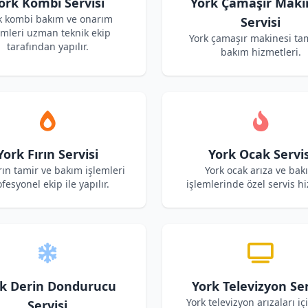
ork Kombi Servisi
York Çamaşır Maki
k kombi bakım ve onarım
Servisi
emleri uzman teknik ekip
York çamaşır makinesi ta
tarafından yapılır.
bakım hizmetleri.
York Fırın Servisi
York Ocak Servis
ırın tamir ve bakım işlemleri
York ocak arıza ve bak
fesyonel ekip ile yapılır.
işlemlerinde özel servis hi
k Derin Dondurucu
York Televizyon Ser
York televizyon arızaları iç
Servisi