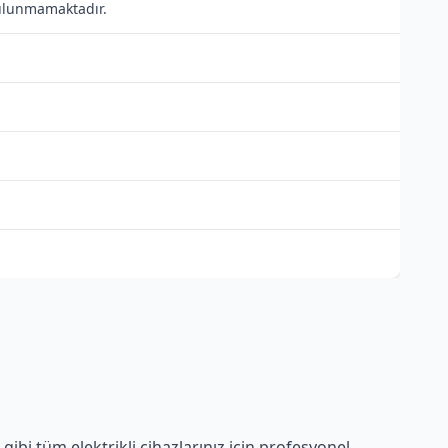
 bulunmamaktadır.
ibi tüm elektrikli cihazlarınız için profesyonel