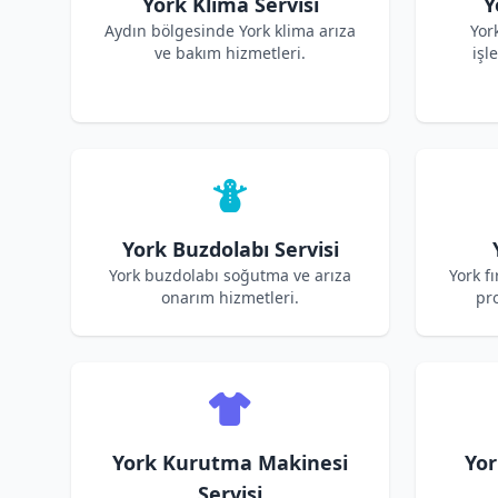
York Klima Servisi
Y
Aydın bölgesinde York klima arıza
Yor
ve bakım hizmetleri.
işl
York Buzdolabı Servisi
York buzdolabı soğutma ve arıza
York f
onarım hizmetleri.
pro
York Kurutma Makinesi
Yor
Servisi