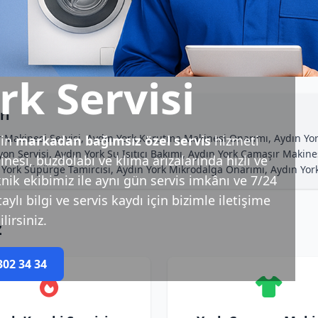
rk Servisi
ri
 Makinesi Servisi, Aydın York Kurutma Makinesi Onarımı, Aydın Yor
çin
markadan bağımsız özel servis
hizmeti
yon Servisi, Aydın York Su Isıtıcı Bakımı, Aydın York Çamaşır Makin
esi, buzdolabı ve klima arızalarında hızlı ve
 York Süpürge Tamircisi, Aydın York Mikrodalga Onarımı, Aydın York
nik ekibimiz ile aynı gün servis imkânı ve 7/24
ylı bilgi ve servis kaydı için bizimle iletişime
lirsiniz.
z
302 34 34