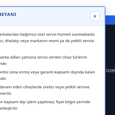
 BEYANI
×
⚠️ Markadan Bağımsız "Özel Servis" Hizmeti
rkalardan bağımsız özel servis hizmeti sunmaktadır.
ci, ithalatçı veya markanın resmi ya da yetkili servisi
si
rka adları yalnızca servis verilen cihaz türlerini
dir.
ork Servisi çağırabilirsiniz.Markadan bağımsız öze
antisi sona ermiş veya garanti kapsamı dışında kalan
ıdır.
devam eden cihazlarda üretici veya yetkili servise
erilir.
 kapsam dışı işlem yapılmaz; fiyat bilgisi yerinde
tleştirilir.