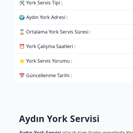
🛠 York Servis Tipi :
🌍 Aydın York Adresi :
⌛ Ortalama York Servis Süresi :
⏰ York Çalışma Saatleri :
⭐ York Servis Yorumu :
📅 Güncellenme Tarihi :
Aydın York Servisi
Aydın York Servisi
olarak tüm ilçeler genelinde Yor