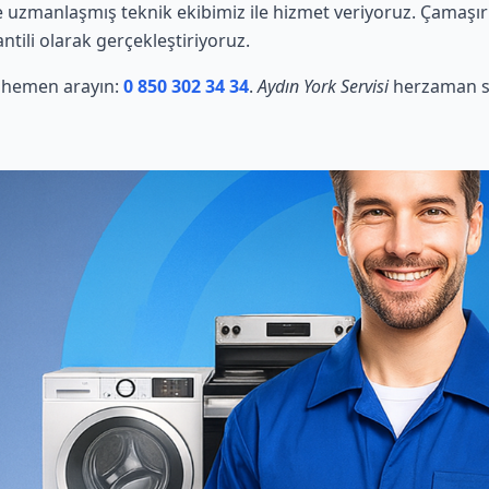
uzmanlaşmış teknik ekibimiz ile hizmet veriyoruz. Çamaşır m
ntili olarak gerçekleştiriyoruz.
in hemen arayın:
0 850 302 34 34
.
Aydın York Servisi
herzaman si