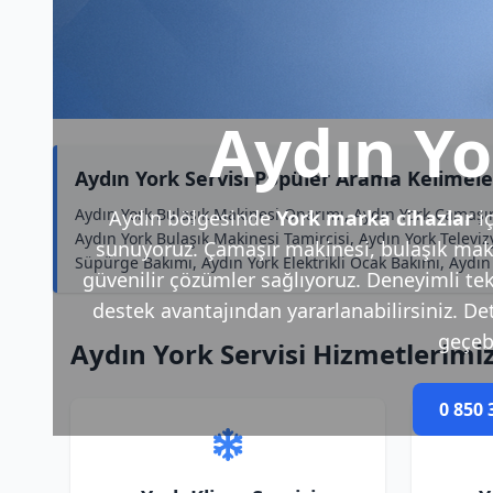
Aydın Yo
Aydın York Servisi Popüler Arama Kelimele
Aydın York Bulaşık Makinesi Onarımı, Aydın York Çamaşır
Aydın bölgesinde
York marka cihazlar
i
Aydın York Bulaşık Makinesi Tamircisi, Aydın York Televiz
sunuyoruz. Çamaşır makinesi, bulaşık makin
Süpürge Bakımı, Aydın York Elektrikli Ocak Bakımı, Aydın
güvenilir çözümler sağlıyoruz. Deneyimli tek
destek avantajından yararlanabilirsiniz. Deta
geçebi
Aydın York Servisi Hizmetlerimi
0 850 