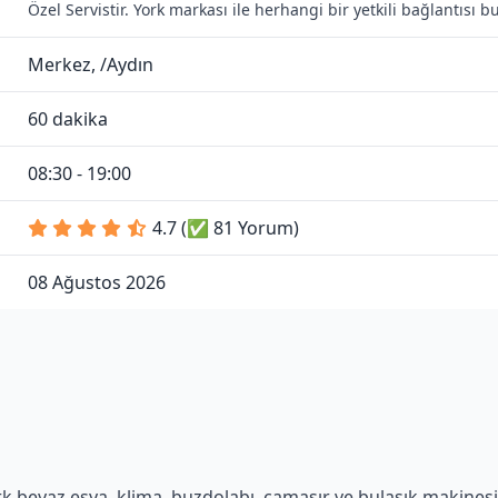
Özel Servistir. York markası ile herhangi bir yetkili bağlantısı
Merkez, /Aydın
60 dakika
08:30 - 19:00
4.7 (✅ 81 Yorum)
08 Ağustos 2026
k beyaz eşya, klima, buzdolabı, çamaşır ve bulaşık makinesi g