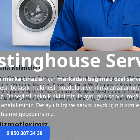
stinghouse Serv
ama Kelimeleri
ir Westinghouse Su Isıtıcı Tamircisi, Balıkesir Westinghouse Televi
 marka cihazlar
için
markadan bağımsız özel serv
ouse Kurutma Makinesi Servisi, Balıkesir Westinghouse Buzdolabı Se
si, bulaşık makinesi, buzdolabı ve klima arızalarınd
stinghouse Elektrikli Ocak Tamircisi, Balıkesir Westinghouse Çamaşı
uz. Deneyimli teknik ekibimiz ile aynı gün servis imkâ
 Balıkesir Westinghouse Televizyon Tamircisi, Balıkesir Westinghou
nabilirsiniz. Detaylı bilgi ve servis kaydı için bizimle
etişime geçebilirsiniz.
Hizmetlerimiz
0 850 307 34 38