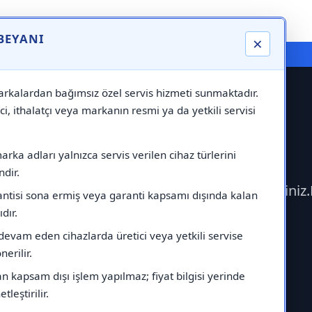
 BEYANI
×
⚠️ Markadan Bağımsız "Özel Servis" Hizmeti
rkalardan bağımsız özel servis hizmeti sunmaktadır.
ci, ithalatçı veya markanın resmi ya da yetkili servisi
ghouse Servisi
rka adları yalnızca servis verilen cihaz türlerini
dir.
şime geçerek Westinghouse Servisi çağırabilirsini
antisi sona ermiş veya garanti kapsamı dışında kalan
ıdır.
devam eden cihazlarda üretici veya yetkili servise
erilir.
 kapsam dışı işlem yapılmaz; fiyat bilgisi yerinde
tleştirilir.