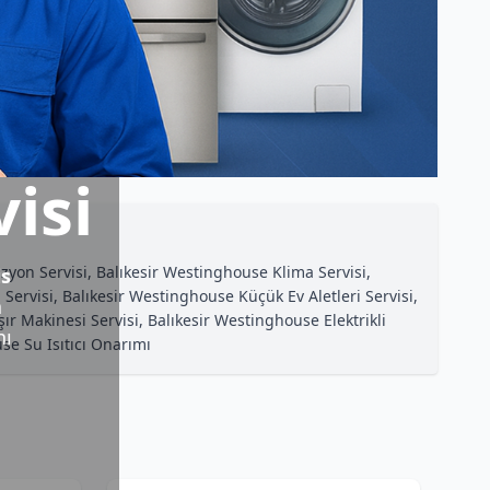
isi
zyon Servisi, Balıkesir Westinghouse Klima Servisi,
is
rvisi, Balıkesir Westinghouse Küçük Ev Aletleri Servisi,
a
r Makinesi Servisi, Balıkesir Westinghouse Elektrikli
nı
se Su Isıtıcı Onarımı