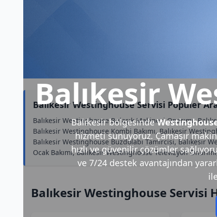
Balıkesir We
Balıkesir Westinghouse Servisi Popüler Ar
Balıkesir Westinghouse Bulaşık Makinesi Onarımı, Balıkes
Balıkesir bölgesinde
Westinghouse
Balıkesir Westinghouse Kombi Bakımı, Balıkesir Westingh
hizmeti sunuyoruz. Çamaşır makine
Balıkesir Westinghouse Buzdolabı Tamircisi, Balıkesir We
hızlı ve güvenilir çözümler sağlıyor
Ocak Bakımı, Balıkesir Westinghouse Televizyon Onarımı,
ve 7/24 destek avantajından yararla
il
Balıkesir Westinghouse Servisi 