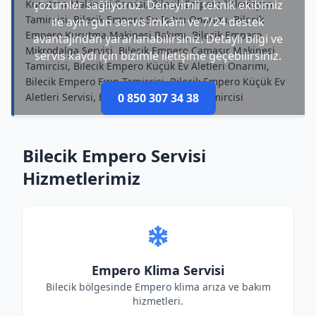
Kurutma Makinesi Servisi, Bilecik Empero Televizyon
çözümler sağlıyoruz. Deneyimli teknik ekibimiz
Tamircisi, Bilecik Empero Su Isıtıcı Onarımı, Bilecik
ile aynı gün servis imkânı ve 7/24 destek
Empero Kurutma Makinesi Bakımı, Bilecik Empero
avantajından yararlanabilirsiniz. Detaylı bilgi ve
Mikrodalga Servisi, Bilecik Empero Çamaşır Makinesi
servis kaydı için bizimle iletişime geçebilirsiniz.
Tamircisi, Bilecik Empero Küçük Ev Aletleri Onarımı,
Bilecik Empero Fırın Tamircisi, Bilecik Empero Küçük Ev
Aletleri Servisi, Bilecik Empero Klima Tamircisi
0 850 307 34 38
Bilecik Empero Servisi
Hizmetlerimiz
Empero Klima Servisi
Bilecik bölgesinde Empero klima arıza ve bakım
hizmetleri.