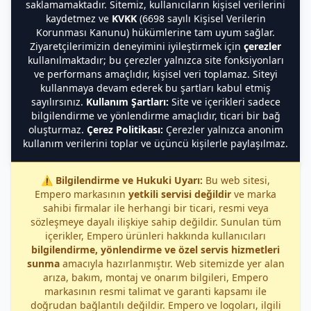
saklamamaktadır. Sitemiz, kullanıcıların kişisel verilerini
kaydetmez ve
KVKK
(6698 sayılı Kişisel Verilerin
Korunması Kanunu) hükümlerine tam uyum sağlar.
Ziyaretçilerimizin deneyimini iyileştirmek için
çerezler
kullanılmaktadır; bu çerezler yalnızca site fonksiyonları
ve performans amaçlıdır, kişisel veri toplamaz. Siteyi
kullanmaya devam ederek bu şartları kabul etmiş
sayılırsınız.
Kullanım Şartları:
Site ve içerikleri sadece
bilgilendirme ve yönlendirme amaçlıdır, ticari bir bağ
oluşturmaz.
Çerez Politikası:
Çerezler yalnızca anonim
kullanım verilerini toplar ve üçüncü kişilerle paylaşılmaz.
⚠️
Bilgilendirme ve Hukuki Uyarı:
Bu web sitesi,
Empero markasının
yetkili servisi değildir
ve marka
sahibi firmalar ile herhangi bir ticari, resmi veya
sözleşmeye dayalı ilişkiye sahip değildir. Sunulan tüm
içerikler, Empero ürünleri hakkında kullanıcıları
bilgilendirme, yönlendirme ve özel servis hizmetleri
sunma
amacıyla hazırlanmıştır. Web sitemizde yer alan
arıza, bakım, montaj ve onarım bilgileri, Empero
markasının resmi talimat ve garanti kapsamı ile
doğrudan bağlantılı değildir. Empero ve logoları, ilgili