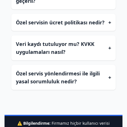
geçerli?
Özel servisin ücret politikası nedir?
+
Veri kaydı tutuluyor mu? KVKK
+
uygulamaları nasıl?
Özel servis yönlendirmesi ile ilgili
+
yasal sorumluluk nedir?
⚠️
Bilgilendirme:
Firmamız hiçbir kullanıcı verisi