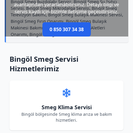
Bingöl Smeg Buzdolabı Servisi, Bingöl Smeg Su Isıtıcı
avantajından yararlanabilirsiniz. Detaylı bilgi ve
Servisi, Bingöl Smeg Mikrodalga Servisi, Bingöl Smeg
servis kaydı için bizimle iletişime geçebilirsiniz.
Televizyon Bakımı, Bingöl Smeg Bulaşık Makinesi Servisi,
Bingöl Smeg Fırın Onarımı, Bingöl Smeg Bulaşık
Makinesi Bakımı, Bingöl Smeg Küçük Ev Aletleri
0 850 307 34 38
Onarımı, Bingöl Smeg Kombi Tamircisi
Bingöl Smeg Servisi
Hizmetlerimiz
Smeg Klima Servisi
Bingöl bölgesinde Smeg klima arıza ve bakım
hizmetleri.