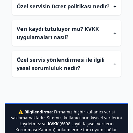
Özel servisin ücret politikası nedir?
+
Veri kaydı tutuluyor mu? KVKK
+
uygulamaları nasıl?
Özel servis yönlendirmesi ile ilgili
+
yasal sorumluluk nedir?
⚠️
Bilgilendirme:
Firmamız hiçbir kullanıcı verisi
saklamamaktadır. Sitemiz, kullanıcıların kişisel verilerini
kaydetmez ve
KVKK
(6698 sayılı Kişisel Verilerin
Korunması Kanunu) hükümlerine tam uyum sağlar.