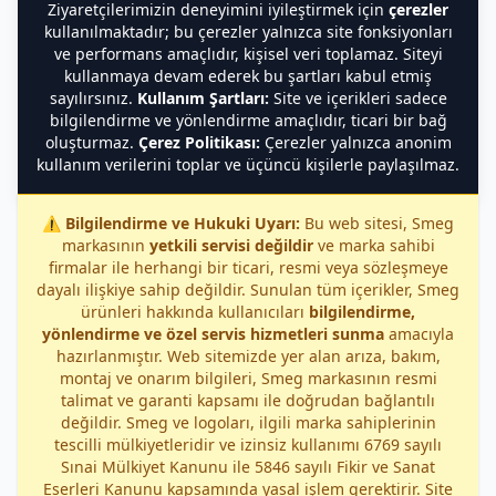
Ziyaretçilerimizin deneyimini iyileştirmek için
çerezler
kullanılmaktadır; bu çerezler yalnızca site fonksiyonları
ve performans amaçlıdır, kişisel veri toplamaz. Siteyi
kullanmaya devam ederek bu şartları kabul etmiş
sayılırsınız.
Kullanım Şartları:
Site ve içerikleri sadece
bilgilendirme ve yönlendirme amaçlıdır, ticari bir bağ
oluşturmaz.
Çerez Politikası:
Çerezler yalnızca anonim
kullanım verilerini toplar ve üçüncü kişilerle paylaşılmaz.
⚠️
Bilgilendirme ve Hukuki Uyarı:
Bu web sitesi, Smeg
markasının
yetkili servisi değildir
ve marka sahibi
firmalar ile herhangi bir ticari, resmi veya sözleşmeye
dayalı ilişkiye sahip değildir. Sunulan tüm içerikler, Smeg
ürünleri hakkında kullanıcıları
bilgilendirme,
yönlendirme ve özel servis hizmetleri sunma
amacıyla
hazırlanmıştır. Web sitemizde yer alan arıza, bakım,
montaj ve onarım bilgileri, Smeg markasının resmi
talimat ve garanti kapsamı ile doğrudan bağlantılı
değildir. Smeg ve logoları, ilgili marka sahiplerinin
tescilli mülkiyetleridir ve izinsiz kullanımı 6769 sayılı
Sınai Mülkiyet Kanunu ile 5846 sayılı Fikir ve Sanat
Eserleri Kanunu kapsamında yasal işlem gerektirir. Site