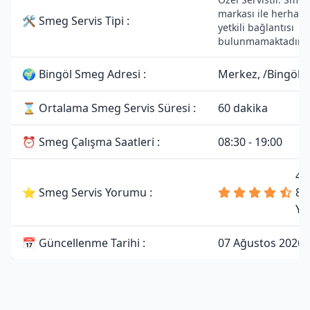
markası ile herhang
🛠 Smeg Servis Tipi :
yetkili bağlantısı
bulunmamaktadır.
🌍 Bingöl Smeg Adresi :
Merkez, /Bingöl
⌛ Ortalama Smeg Servis Süresi :
60 dakika
⏰ Smeg Çalışma Saatleri :
08:30 - 19:00
4.
⭐ Smeg Servis Yorumu :
81
Yo
📅 Güncellenme Tarihi :
07 Ağustos 2026