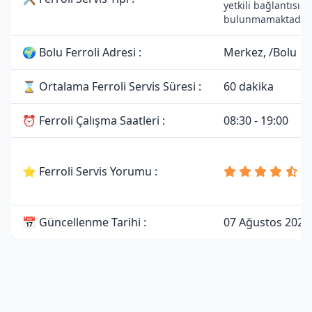
yetkili bağlantısı
bulunmamaktadır.
🌍 Bolu Ferroli Adresi :
Merkez, /Bolu
⌛ Ortalama Ferroli Servis Süresi :
60 dakika
⏰ Ferroli Çalışma Saatleri :
08:30 - 19:00
4
⭐ Ferroli Servis Yorumu :
8
Y
📅 Güncellenme Tarihi :
07 Ağustos 2026