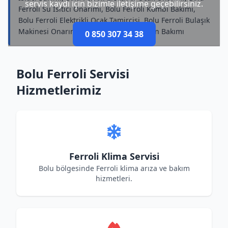
servis kaydı için bizimle iletişime geçebilirsiniz.
Ferroli Su Isıtıcı Onarımı, Bolu Ferroli Kombi Bakımı,
Bolu Ferroli Elektrikli Ocak Tamircisi, Bolu Ferroli Bulaşık
Makinesi Onarımı, Bolu Ferroli Televizyon Bakımı
0 850 307 34 38
Bolu Ferroli Servisi
Hizmetlerimiz
Ferroli Klima Servisi
Bolu bölgesinde Ferroli klima arıza ve bakım
hizmetleri.