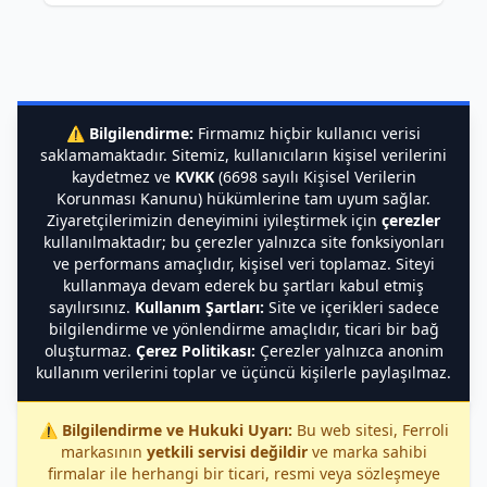
⚠️
Bilgilendirme:
Firmamız hiçbir kullanıcı verisi
saklamamaktadır. Sitemiz, kullanıcıların kişisel verilerini
kaydetmez ve
KVKK
(6698 sayılı Kişisel Verilerin
Korunması Kanunu) hükümlerine tam uyum sağlar.
Ziyaretçilerimizin deneyimini iyileştirmek için
çerezler
kullanılmaktadır; bu çerezler yalnızca site fonksiyonları
ve performans amaçlıdır, kişisel veri toplamaz. Siteyi
kullanmaya devam ederek bu şartları kabul etmiş
sayılırsınız.
Kullanım Şartları:
Site ve içerikleri sadece
bilgilendirme ve yönlendirme amaçlıdır, ticari bir bağ
oluşturmaz.
Çerez Politikası:
Çerezler yalnızca anonim
kullanım verilerini toplar ve üçüncü kişilerle paylaşılmaz.
⚠️
Bilgilendirme ve Hukuki Uyarı:
Bu web sitesi, Ferroli
markasının
yetkili servisi değildir
ve marka sahibi
firmalar ile herhangi bir ticari, resmi veya sözleşmeye