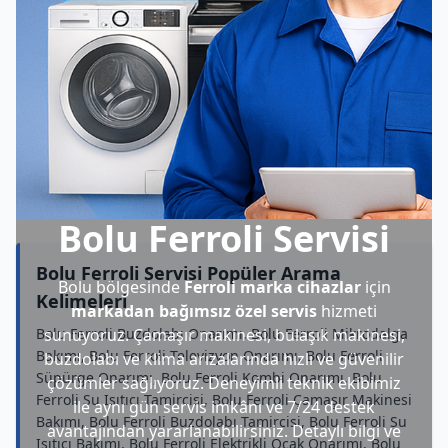
Bolu Ferroli Servisi
Bolu Ferroli Servisi Popüler Arama
Bolu bölgesinde
Ferroli marka cihazlar
için
Kelimeleri
markadan bağımsız özel servis
hizmeti
Bolu Ferroli Buzdolabı Onarımı, Bolu Ferroli Mikrodalga
sunuyoruz. Çamaşır makinesi, bulaşık makinesi,
Bakımı, Bolu Ferroli Televizyon Onarımı, Bolu Ferroli
buzdolabı ve klima arızalarında hızlı ve güvenilir
Süpürge Onarımı, Bolu Ferroli Kombi Onarımı, Bolu
çözümler sağlıyoruz. Deneyimli teknik ekibimiz
Ferroli Su Isıtıcı Tamircisi, Bolu Ferroli Çamaşır Makinesi
ile aynı gün servis imkânı ve 7/24 destek
Bakımı, Bolu Ferroli Buzdolabı Tamircisi, Bolu Ferroli Su
avantajından yararlanabilirsiniz. Detaylı bilgi ve
Isıtıcı Bakımı, Bolu Ferroli Elektrikli Ocak Onarımı, Bolu