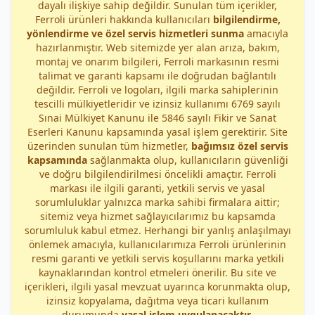
dayalı ilişkiye sahip değildir. Sunulan tüm içerikler,
Ferroli ürünleri hakkında kullanıcıları
bilgilendirme,
yönlendirme ve özel servis hizmetleri sunma
amacıyla
hazırlanmıştır. Web sitemizde yer alan arıza, bakım,
montaj ve onarım bilgileri, Ferroli markasının resmi
talimat ve garanti kapsamı ile doğrudan bağlantılı
değildir. Ferroli ve logoları, ilgili marka sahiplerinin
tescilli mülkiyetleridir ve izinsiz kullanımı 6769 sayılı
Sınai Mülkiyet Kanunu ile 5846 sayılı Fikir ve Sanat
Eserleri Kanunu kapsamında yasal işlem gerektirir. Site
üzerinden sunulan tüm hizmetler,
bağımsız özel servis
kapsamında
sağlanmakta olup, kullanıcıların güvenliği
ve doğru bilgilendirilmesi öncelikli amaçtır. Ferroli
markası ile ilgili garanti, yetkili servis ve yasal
sorumluluklar yalnızca marka sahibi firmalara aittir;
sitemiz veya hizmet sağlayıcılarımız bu kapsamda
sorumluluk kabul etmez. Herhangi bir yanlış anlaşılmayı
önlemek amacıyla, kullanıcılarımıza Ferroli ürünlerinin
resmi garanti ve yetkili servis koşullarını marka yetkili
kaynaklarından kontrol etmeleri önerilir. Bu site ve
içerikleri, ilgili yasal mevzuat uyarınca korunmakta olup,
izinsiz kopyalama, dağıtma veya ticari kullanım
durumunda
yasal işlem uygulanacaktır
.