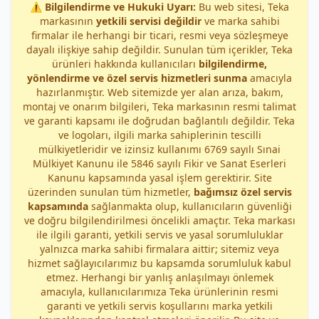
⚠️
Bilgilendirme ve Hukuki Uyarı:
Bu web sitesi, Teka
markasının
yetkili servisi değildir
ve marka sahibi
firmalar ile herhangi bir ticari, resmi veya sözleşmeye
dayalı ilişkiye sahip değildir. Sunulan tüm içerikler, Teka
ürünleri hakkında kullanıcıları
bilgilendirme,
yönlendirme ve özel servis hizmetleri sunma
amacıyla
hazırlanmıştır. Web sitemizde yer alan arıza, bakım,
montaj ve onarım bilgileri, Teka markasının resmi talimat
ve garanti kapsamı ile doğrudan bağlantılı değildir. Teka
ve logoları, ilgili marka sahiplerinin tescilli
mülkiyetleridir ve izinsiz kullanımı 6769 sayılı Sınai
Mülkiyet Kanunu ile 5846 sayılı Fikir ve Sanat Eserleri
Kanunu kapsamında yasal işlem gerektirir. Site
üzerinden sunulan tüm hizmetler,
bağımsız özel servis
kapsamında
sağlanmakta olup, kullanıcıların güvenliği
ve doğru bilgilendirilmesi öncelikli amaçtır. Teka markası
ile ilgili garanti, yetkili servis ve yasal sorumluluklar
yalnızca marka sahibi firmalara aittir; sitemiz veya
hizmet sağlayıcılarımız bu kapsamda sorumluluk kabul
etmez. Herhangi bir yanlış anlaşılmayı önlemek
amacıyla, kullanıcılarımıza Teka ürünlerinin resmi
garanti ve yetkili servis koşullarını marka yetkili