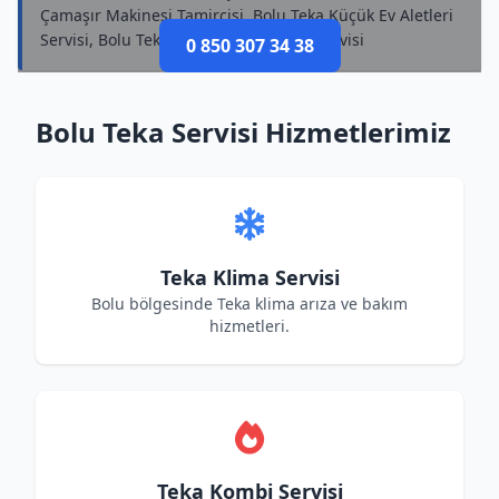
Çamaşır Makinesi Tamircisi, Bolu Teka Küçük Ev Aletleri
Servisi, Bolu Teka Kurutma Makinesi Servisi
0 850 307 34 38
Bolu Teka Servisi Hizmetlerimiz
Teka Klima Servisi
Bolu bölgesinde Teka klima arıza ve bakım
hizmetleri.
Teka Kombi Servisi