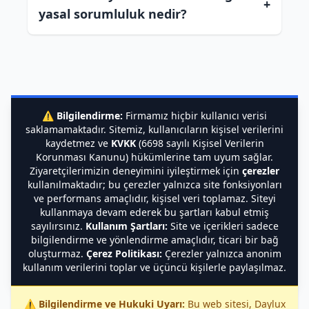
+
yasal sorumluluk nedir?
⚠️
Bilgilendirme:
Firmamız hiçbir kullanıcı verisi
saklamamaktadır. Sitemiz, kullanıcıların kişisel verilerini
kaydetmez ve
KVKK
(6698 sayılı Kişisel Verilerin
Korunması Kanunu) hükümlerine tam uyum sağlar.
Ziyaretçilerimizin deneyimini iyileştirmek için
çerezler
kullanılmaktadır; bu çerezler yalnızca site fonksiyonları
ve performans amaçlıdır, kişisel veri toplamaz. Siteyi
kullanmaya devam ederek bu şartları kabul etmiş
sayılırsınız.
Kullanım Şartları:
Site ve içerikleri sadece
bilgilendirme ve yönlendirme amaçlıdır, ticari bir bağ
oluşturmaz.
Çerez Politikası:
Çerezler yalnızca anonim
kullanım verilerini toplar ve üçüncü kişilerle paylaşılmaz.
⚠️
Bilgilendirme ve Hukuki Uyarı:
Bu web sitesi, Daylux