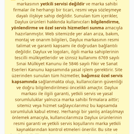
markasının
yetkili servisi değildir
ve marka sahibi
firmalar ile herhangi bir ticari, resmi veya sözleşmeye
dayalı ilişkiye sahip değildir. Sunulan tüm içerikler,
Daylux ürünleri hakkında kullanıcıları
bilgilendirme,
yönlendirme ve özel servis hizmetleri sunma
amacıyla
hazırlanmıştır. Web sitemizde yer alan arıza, bakım,
montaj ve onarım bilgileri, Daylux markasının resmi
talimat ve garanti kapsamı ile doğrudan bağlantılı
değildir. Daylux ve logoları, ilgili marka sahiplerinin
tescilli mülkiyetleridir ve izinsiz kullanımı 6769 sayılı
Sınai Mülkiyet Kanunu ile 5846 sayılı Fikir ve Sanat
Eserleri Kanunu kapsamında yasal işlem gerektirir. Site
üzerinden sunulan tüm hizmetler,
bağımsız özel servis
kapsamında
sağlanmakta olup, kullanıcıların güvenliği
ve doğru bilgilendirilmesi öncelikli amaçtır. Daylux
markası ile ilgili garanti, yetkili servis ve yasal
sorumluluklar yalnızca marka sahibi firmalara aittir;
sitemiz veya hizmet sağlayıcılarımız bu kapsamda
sorumluluk kabul etmez. Herhangi bir yanlış anlaşılmayı
önlemek amacıyla, kullanıcılarımıza Daylux ürünlerinin
resmi garanti ve yetkili servis koşullarını marka yetkili
kaynaklarından kontrol etmeleri önerilir. Bu site ve