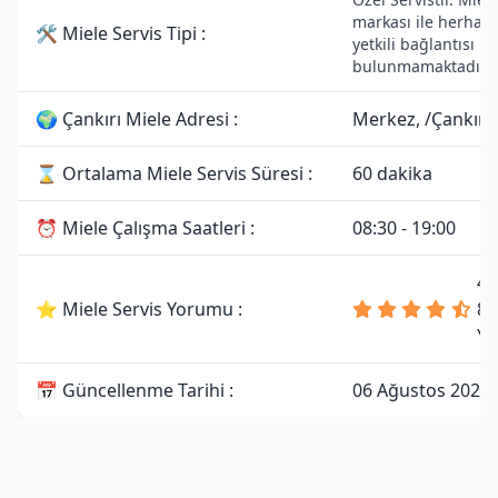
markası ile herhang
🛠 Miele Servis Tipi :
yetkili bağlantısı
bulunmamaktadır.
🌍 Çankırı Miele Adresi :
Merkez, /Çankırı
⌛ Ortalama Miele Servis Süresi :
60 dakika
⏰ Miele Çalışma Saatleri :
08:30 - 19:00
4.
⭐ Miele Servis Yorumu :
81
Yo
📅 Güncellenme Tarihi :
06 Ağustos 2026