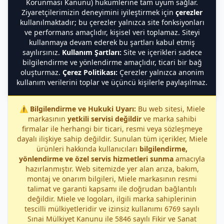
Korunması Kanunu) hükümlerine tam uyum sağlar.
Ziyaretçilerimizin deneyimini iyileştirmek için
çerezler
kullanılmaktadır; bu çerezler yalnızca site fonksiyonları
ve performans amaçlıdır, kişisel veri toplamaz. Siteyi
kullanmaya devam ederek bu şartları kabul etmiş
sayılırsınız.
Kullanım Şartları:
Site ve içerikleri sadece
bilgilendirme ve yönlendirme amaçlıdır, ticari bir bağ
oluşturmaz.
Çerez Politikası:
Çerezler yalnızca anonim
kullanım verilerini toplar ve üçüncü kişilerle paylaşılmaz.
⚠️
Bilgilendirme ve Hukuki Uyarı:
Bu web sitesi, Miele
markasının
yetkili servisi değildir
ve marka sahibi
firmalar ile herhangi bir ticari, resmi veya sözleşmeye
dayalı ilişkiye sahip değildir. Sunulan tüm içerikler, Miele
ürünleri hakkında kullanıcıları
bilgilendirme,
yönlendirme ve özel servis hizmetleri sunma
amacıyla
hazırlanmıştır. Web sitemizde yer alan arıza, bakım,
montaj ve onarım bilgileri, Miele markasının resmi
talimat ve garanti kapsamı ile doğrudan bağlantılı
değildir. Miele ve logoları, ilgili marka sahiplerinin
tescilli mülkiyetleridir ve izinsiz kullanımı 6769 sayılı
Sınai Mülkiyet Kanunu ile 5846 sayılı Fikir ve Sanat