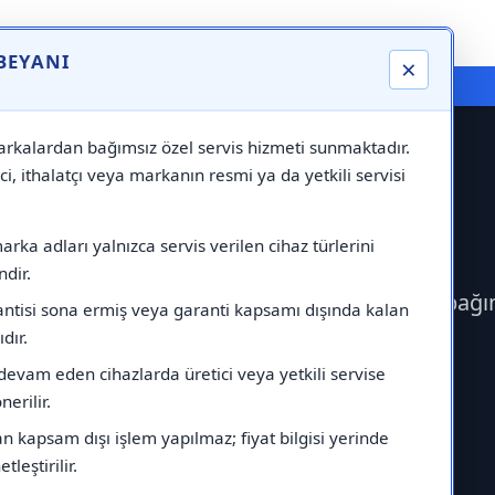
 BEYANI
×
⚠️ Markadan Bağımsız "Özel Servis" Hizmeti
rkalardan bağımsız özel servis hizmeti sunmaktadır.
ci, ithalatçı veya markanın resmi ya da yetkili servisi
ervisi
rka adları yalnızca servis verilen cihaz türlerini
dir.
rek Gorenje Servisi çağırabilirsiniz.Markadan bağı
antisi sona ermiş veya garanti kapsamı dışında kalan
ıdır.
devam eden cihazlarda üretici veya yetkili servise
erilir.
 kapsam dışı işlem yapılmaz; fiyat bilgisi yerinde
tleştirilir.