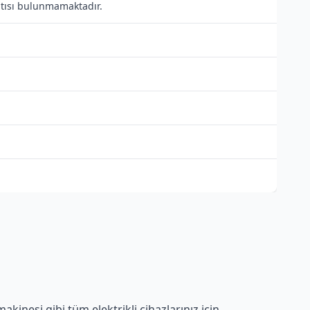
antısı bulunmamaktadır.
kinesi gibi tüm elektrikli cihazlarınız için