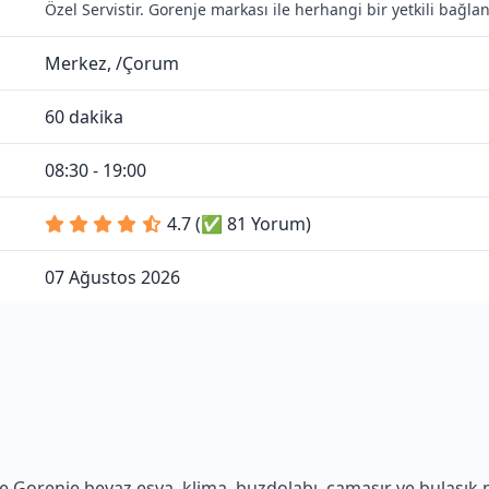
Özel Servistir. Gorenje markası ile herhangi bir yetkili bağl
Merkez, /Çorum
60 dakika
08:30 - 19:00
4.7 (✅ 81 Yorum)
07 Ağustos 2026
 Gorenje beyaz eşya, klima, buzdolabı, çamaşır ve bulaşık ma