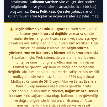
sayılırsınız.
Kullanım Şartları:
Site ve içerikleri sadece
bilgilendirme ve yönlendirme amaçlıdır, ticari bir bağ
oluşturmaz.
Çerez Politikası:
Çerezler yalnızca anonim
kullanım verilerini toplar ve üçüncü kişilerle paylaşılmaz.
⚠️
Bilgilendirme ve Hukuki Uyarı:
Bu web sitesi, Altus
markasının
yetkili servisi değildir
ve marka sahibi
firmalar ile herhangi bir ticari, resmi veya sözleşmeye
dayalı ilişkiye sahip değildir. Sunulan tüm içerikler, Altus
ürünleri hakkında kullanıcıları
bilgilendirme,
yönlendirme ve özel servis hizmetleri sunma
amacıyla
hazırlanmıştır. Web sitemizde yer alan arıza, bakım,
montaj ve onarım bilgileri, Altus markasının resmi
talimat ve garanti kapsamı ile doğrudan bağlantılı
değildir. Altus ve logoları, ilgili marka sahiplerinin tescilli
mülkiyetleridir ve izinsiz kullanımı 6769 sayılı Sınai
Mülkiyet Kanunu ile 5846 sayılı Fikir ve Sanat Eserleri
Kanunu kapsamında yasal işlem gerektirir. Site
üzerinden sunulan tüm hizmetler,
bağımsız özel servis
kapsamında
sağlanmakta olup, kullanıcıların güvenliği
ve doğru bilgilendirilmesi öncelikli amaçtır. Altus
markası ile ilgili garanti, yetkili servis ve yasal