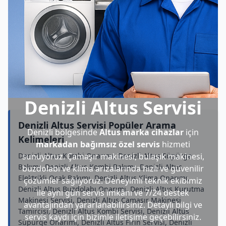
Denizli Altus Servisi
Denizli Altus Servisi Popüler Arama
Denizli bölgesinde
Altus marka cihazlar
için
Kelimeleri
markadan bağımsız özel servis
hizmeti
Denizli Altus Kombi Onarımı, Denizli Altus Süpürge
sunuyoruz. Çamaşır makinesi, bulaşık makinesi,
Bakımı, Denizli Altus Kombi Bakımı, Denizli Altus
buzdolabı ve klima arızalarında hızlı ve güvenilir
Elektrikli Ocak Bakımı, Denizli Altus Klima Onarımı,
çözümler sağlıyoruz. Deneyimli teknik ekibimiz
Denizli Altus Buzdolabı Onarımı, Denizli Altus Kurutma
ile aynı gün servis imkânı ve 7/24 destek
Makinesi Servisi, Denizli Altus Çamaşır Makinesi
avantajından yararlanabilirsiniz. Detaylı bilgi ve
Tamircisi, Denizli Altus Kombi Servisi, Denizli Altus
servis kaydı için bizimle iletişime geçebilirsiniz.
Süpürge Onarımı, Denizli Altus Fırın Servisi, Denizli