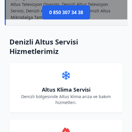
Altus Televizyon Onarımı, Denizli Altus Televizyon
Servisi, Denizli Altus Kombi Tamircisi, Denizli Altus
0 850 307 34 38
Mikrodalga Tamircisi
Denizli Altus Servisi
Hizmetlerimiz
Altus Klima Servisi
Denizli bölgesinde Altus klima arıza ve bakım
hizmetleri.