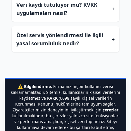
Veri kaydı tutuluyor mu? KVKK
+
uygulamaları nasıl?
Özel servis yönlendirmesi ile ilgili
+
yasal sorumluluk nedir?
⚠️
Bilgilendirme:
Firmamız hiçbir kullanıcı verisi
saklamamaktadır. Sitemiz, kullanıcıların kişisel verilerini
kaydetmez ve
KVKK
(6698 sayılı Kişisel Verilerin
Korunması Kanunu) hükümlerine tam uyum sağlar.
Ziyaretçilerimizin deneyimini iyileştirmek için
çerezler
kullanılmaktadır; bu çerezler yalnızca site fonksiyonları
ve performans amaçlıdır, kişisel veri toplamaz. Siteyi
kullanmaya devam ederek bu şartları kabul etmiş