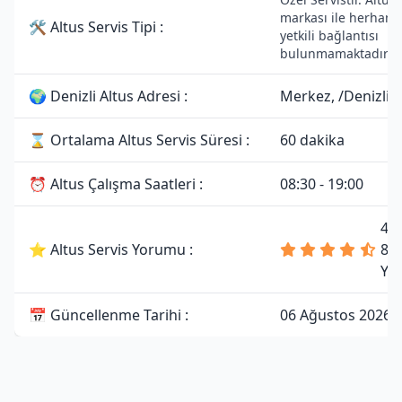
markası ile herhangi
🛠 Altus Servis Tipi :
yetkili bağlantısı
bulunmamaktadır.
🌍 Denizli Altus Adresi :
Merkez, /Denizli
⌛ Ortalama Altus Servis Süresi :
60 dakika
⏰ Altus Çalışma Saatleri :
08:30 - 19:00
4.
⭐ Altus Servis Yorumu :
81
Yo
📅 Güncellenme Tarihi :
06 Ağustos 2026