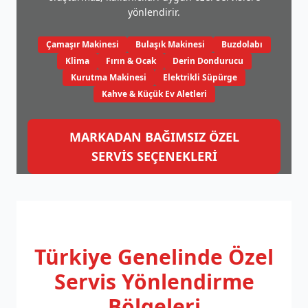
yönlendirir.
Çamaşır Makinesi
Bulaşık Makinesi
Buzdolabı
Klima
Fırın & Ocak
Derin Dondurucu
Kurutma Makinesi
Elektrikli Süpürge
Kahve & Küçük Ev Aletleri
MARKADAN BAĞIMSIZ ÖZEL
SERVİS SEÇENEKLERİ
Türkiye Genelinde
Özel
Servis Yönlendirme
Bölgeleri