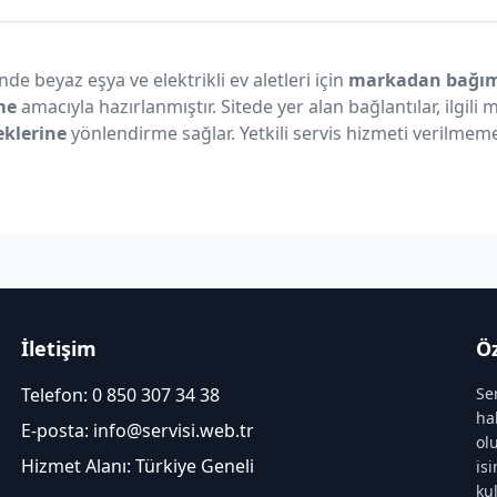
nde beyaz eşya ve elektrikli ev aletleri için
markadan bağıms
me
amacıyla hazırlanmıştır. Sitede yer alan bağlantılar, ilgili
eklerine
yönlendirme sağlar. Yetkili servis hizmeti verilmeme
İletişim
Öz
Telefon:
0 850 307 34 38
Se
ha
E-posta:
info@servisi.web.tr
ol
Hizmet Alanı: Türkiye Geneli
is
ku