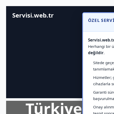
Servisi.web.tr
ÖZEL SERV
Servisi.web.t
Herhangi bir ür
değildir
.
Sitede geçen
tanımlamak 
Hizmetler; 
cihazlarla sı
Garanti sür
başvurulmas
Türkiye Ge
Onay alınma
tespit sonras