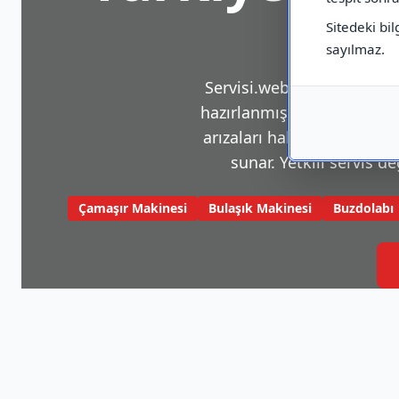
Sitedeki bil
sayılmaz.
Servisi.web.tr, beyaz eşya v
hazırlanmış bir platformdu
arızaları hakkında sık karş
sunar. Yetkili servis de
Çamaşır Makinesi
Bulaşık Makinesi
Buzdolabı