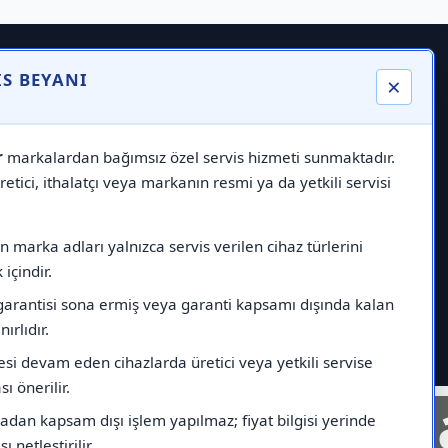
IS BEYANI
×
r
markalardan bağımsız özel servis hizmeti sunmaktadır.
etici, ithalatçı veya markanın resmi ya da yetkili servisi
 marka adları yalnızca servis verilen cihaz türlerini
içindir.
garantisi sona ermiş veya garanti kapsamı dışında kalan
nırlıdır.
esi devam eden cihazlarda üretici veya yetkili servise
ı önerilir.
nelinde
Markad
dan kapsam dışı işlem yapılmaz; fiyat bilgisi yerinde
ı netleştirilir.