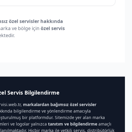
ız özel servisler hakkında
 marka ve bölge için
özel servis
ktedir.
el Servis Bilgilendirme
rvisi.web.tr,
markalardan bağımsız özel servisler
kkında bilgilendirme ve yönlendirme amacıyla
uşturulmuş bir platformdur. Sitemizde yer alan marka
imleri ve logolar yalnızca
tanıtım ve bilgilendirme
amaçlı
llanılmaktadır. Hiçbir marka ile yetkili servis, distribütörlük