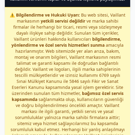
⚠️
Bilgilendirme ve Hukuki Uyarı:
Bu web sitesi, Vaillant
markasının
yetkili servisi değildir
ve marka sahibi
firmalar ile herhangi bir ticari, resmi veya sözleşmeye
dayalı ilişkiye sahip değildir. Sunulan tüm içerikler,
Vaillant ürünleri hakkında kullanıcıları
bilgilendirme,
yönlendirme ve özel servis hizmetleri sunma
amacıyla
hazırlanmıştır. Web sitemizde yer alan arıza, bakım,
montaj ve onarım bilgileri, Vaillant markasının resmi
talimat ve garanti kapsamı ile doğrudan bağlantılı
değildir. Vaillant ve logoları, ilgili marka sahiplerinin
tescilli mülkiyetleridir ve izinsiz kullanımı 6769 sayılı
Sınai Mülkiyet Kanunu ile 5846 sayılı Fikir ve Sanat
Eserleri Kanunu kapsamında yasal işlem gerektirir. Site
üzerinden sunulan tüm hizmetler,
bağımsız özel servis
kapsamında
sağlanmakta olup, kullanıcıların güvenliği
ve doğru bilgilendirilmesi öncelikli amaçtır. Vaillant
markası ile ilgili garanti, yetkili servis ve yasal
sorumluluklar yalnızca marka sahibi firmalara aittir;
sitemiz veya hizmet sağlayıcılarımız bu kapsamda
sorumluluk kabul etmez. Herhangi bir yanlış anlaşılmayı