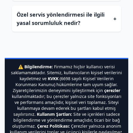
Özel servis yönlendirmesi ile ilgili
+
yasal sorumluluk nedir?
⚠️
Bilgilendirme:
Firmamız hiçbir kullanıcı verisi
saklamamaktadır. Sitemiz, kullanıcıların kişisel verilerini
kaydetmez ve
KVKK
(6698 sayılı Kişisel Verilerin
Korunması Kanunu) hükümlerine tam uyum sağlar.
Ziyaretçilerimizin deneyimini iyileştirmek için
çerezler
kullanılmaktadır; bu çerezler yalnızca site fonksiyonları
ve performans amaçlıdır, kişisel veri toplamaz. Siteyi
kullanmaya devam ederek bu şartları kabul etmiş
sayılırsınız.
Kullanım Şartları:
Site ve içerikleri sadece
bilgilendirme ve yönlendirme amaçlıdır, ticari bir bağ
oluşturmaz.
Çerez Politikası:
Çerezler yalnızca anonim
kullanım verilerini toplar ve üçüncü kişilerle paylaşılmaz.