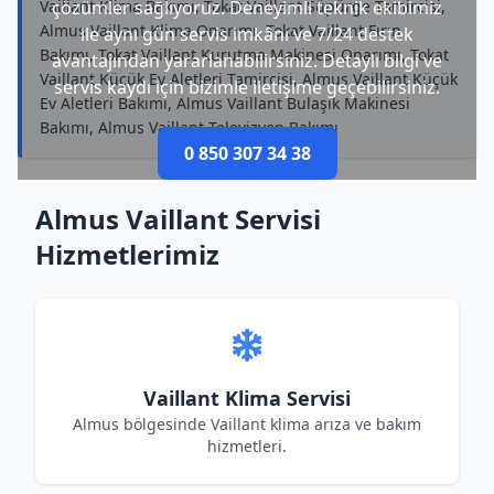
Vaillant Klima Bakımı, Tokat Vaillant Süpürge Tamircisi,
çözümler sağlıyoruz. Deneyimli teknik ekibimiz
Almus Vaillant Klima Onarımı, Tokat Vaillant Fırın
ile aynı gün servis imkânı ve 7/24 destek
Bakımı, Tokat Vaillant Kurutma Makinesi Onarımı, Tokat
avantajından yararlanabilirsiniz. Detaylı bilgi ve
Vaillant Küçük Ev Aletleri Tamircisi, Almus Vaillant Küçük
servis kaydı için bizimle iletişime geçebilirsiniz.
Ev Aletleri Bakımı, Almus Vaillant Bulaşık Makinesi
Bakımı, Almus Vaillant Televizyon Bakımı
0 850 307 34 38
Almus Vaillant Servisi
Hizmetlerimiz
Vaillant Klima Servisi
Almus bölgesinde Vaillant klima arıza ve bakım
hizmetleri.