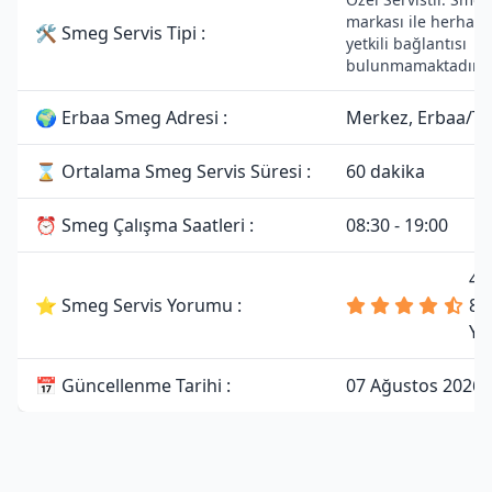
markası ile herhang
🛠 Smeg Servis Tipi :
yetkili bağlantısı
bulunmamaktadır.
🌍 Erbaa Smeg Adresi :
Merkez, Erbaa/To
⌛ Ortalama Smeg Servis Süresi :
60 dakika
⏰ Smeg Çalışma Saatleri :
08:30 - 19:00
4.
⭐ Smeg Servis Yorumu :
81
Yo
📅 Güncellenme Tarihi :
07 Ağustos 2026