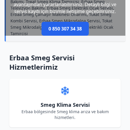
Bakımı, Tokat Smeg Klima Tamircisi, Erbaa Smeg
avantajından yararlanabilirsiniz. Detaylı bilgi ve
Televizyon Bakımı, Erbaa Smeg Elektrikli Ocak Servisi,
servis kaydı için bizimle iletişime geçebilirsiniz.
Erbaa Smeg Çamaşır Makinesi Onarımı, Tokat Smeg
Kombi Servisi, Erbaa Smeg Mikrodalga Servisi, Tokat
Smeg Mikrodalga Bakımı, Erbaa Smeg Elektrikli Ocak
0 850 307 34 38
Tamircisi
Erbaa Smeg Servisi
Hizmetlerimiz
Smeg Klima Servisi
Erbaa bölgesinde Smeg klima arıza ve bakım
hizmetleri.