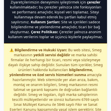
Ziyaretçilerimizin deneyimini iyileştirmek için
çerezler
kullanılmaktadır; bu çerezler yalnızca site fonksiyonları
ve performans amaçlıdır, kişisel veri toplamaz. Siteyi
kullanmaya devam ederek bu şartları kabul etmiş
sayılırsınız.
Kullanım Şartları:
Site ve içerikleri sadece
bilgilendirme ve yönlendirme amaçlıdır, ticari bir bağ
oluşturmaz.
Çerez Politikası:
Çerezler yalnızca anonim
kullanım verilerini toplar ve üçüncü kişilerle paylaşılmaz.
⚠️
Bilgilendirme ve Hukuki Uyarı:
Bu web sitesi, Smeg
markasının
yetkili servisi değildir
ve marka sahibi
firmalar ile herhangi bir ticari, resmi veya sözleşmeye
dayalı ilişkiye sahip değildir. Sunulan tüm içerikler, Smeg
ürünleri hakkında kullanıcıları
bilgilendirme,
yönlendirme ve özel servis hizmetleri sunma
amacıyla
hazırlanmıştır. Web sitemizde yer alan arıza, bakım,
montaj ve onarım bilgileri, Smeg markasının resmi
talimat ve garanti kapsamı ile doğrudan bağlantılı
değildir. Smeg ve logoları, ilgili marka sahiplerinin
tescilli mülkiyetleridir ve izinsiz kullanımı 6769 sayılı
Sınai Mülkiyet Kanunu ile 5846 sayılı Fikir ve Sanat
Eserleri Kanunu kapsamında yasal işlem gerektirir. Site