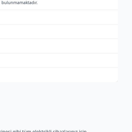
ısı bulunmamaktadır.
esi gibi tüm elektrikli cihazlarınız için