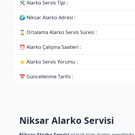
🛠 Alarko Servis Tipi :
🌍 Niksar Alarko Adresi :
⌛ Ortalama Alarko Servis Süresi :
⏰ Alarko Çalışma Saatleri :
⭐ Alarko Servis Yorumu :
📅 Güncellenme Tarihi :
Niksar Alarko Servisi
Niksar Alarko Servisi
olarak tüm ilçeler genelinde 