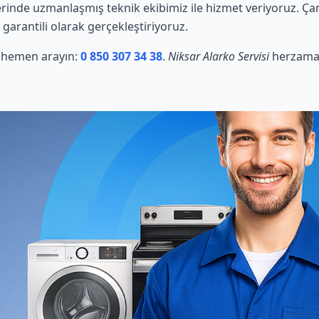
rinde uzmanlaşmış teknik ekibimiz ile hizmet veriyoruz. Çam
 garantili olarak gerçekleştiriyoruz.
in hemen arayın:
0 850 307 34 38
.
Niksar Alarko Servisi
herzaman