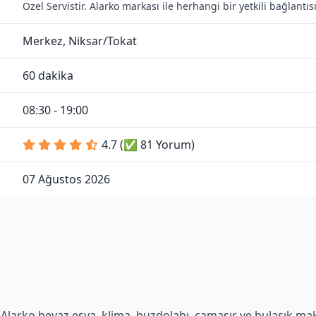
Özel Servistir. Alarko markası ile herhangi bir yetkili bağlant
Merkez, Niksar/Tokat
60 dakika
08:30 - 19:00
4.7 (✅ 81 Yorum)
07 Ağustos 2026
Alarko beyaz eşya, klima, buzdolabı, çamaşır ve bulaşık makin