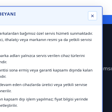
 BEYANI
×
⚠️ Markadan Bağımsız "Özel Servis" Hizmeti
rkalardan bağımsız özel servis hizmeti sunmaktadır.
ci, ithalatçı veya markanın resmi ya da yetkili servisi
rvisi
rka adları yalnızca servis verilen cihaz türlerini
dir.
k Alarko Servisi çağırabilirsiniz.Markadan bağımsı
antisi sona ermiş veya garanti kapsamı dışında kalan
ıdır.
devam eden cihazlarda üretici veya yetkili servise
erilir.
 kapsam dışı işlem yapılmaz; fiyat bilgisi yerinde
tleştirilir.