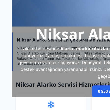
Niksar Ala
Niksar Alarko Servisi En Çok Aranan Hizme
Niksar Alarko Elektrikli Ocak Onarımı, Tokat Alarko Çama
Niksar bölgesinde
Alarko marka cihazlar
Niksar Alarko Kurutma Makinesi Servisi, Niksar Alarko Bu
sunuyoruz. Çamaşır makinesi, bulaşık makin
Bulaşık Makinesi Tamircisi, Tokat Alarko Mikrodalga Onarı
güvenilir çözümler sağlıyoruz. Deneyimli tek
Buzdolabı Onarımı
destek avantajından yararlanabilirsiniz. Deta
geçebi
Niksar Alarko Servisi Hizmetler
0 850 